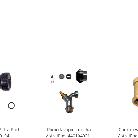
AstralPool
Pomo lavapiés ducha
Cuerpo v
0104
AstralPool 4401040211
AstralPoo