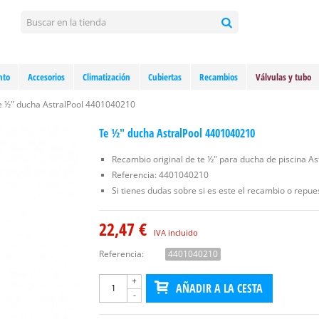
nto
Accesorios
Climatización
Cubiertas
Recambios
Válvulas y tubo
e ½" ducha AstralPool 4401040210
Te ½" ducha AstralPool 4401040210
Recambio original de te ½" para ducha de piscina As
Referencia: 4401040210
Si tienes dudas sobre si es este el recambio o repu
22,47 €
IVA incluido
Referencia:
4401040210
+
AÑADIR A LA CESTA
-