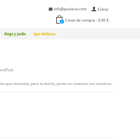
info@poolaria.com
Entrar
Cesta de compra
-
0,00 €
0
Riego y jardín
Spas Wellness
tralPool.
esto que necesitas para tu ducha, ponte en contacto con nosotros.