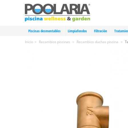
Piscinas desmontables
Limpiafondos
Filtración
Tratamie
Inicio
>
Recambios piscinas
>
Recambios duchas piscina
>
T