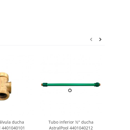
álvula ducha
Tubo inferior ½" ducha
Tubo s
l 4401040101
AstralPool 4401040212
Astral