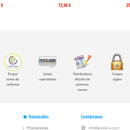
 €
73,94 €
25
Porque
Somos
Distribuidores
Compra
somos de
especialistas
oficiales de
segura
confianza
primeras
marcas
Destacados
Contáctanos
Promociones
info@poolaria.com