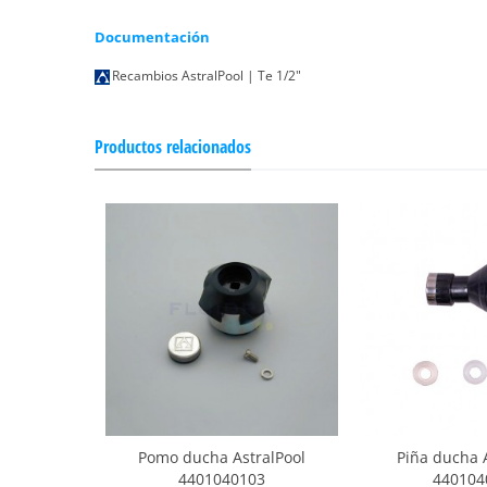
Documentación
Recambios AstralPool | Te 1/2"
Productos relacionados
Pomo ducha AstralPool
Piña ducha 
4401040103
440104