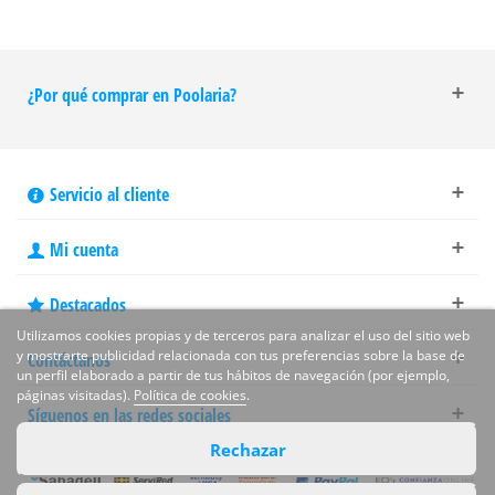
¿Por qué comprar en Poolaria?
Servicio al cliente
Mi cuenta
Destacados
Utilizamos cookies propias y de terceros para analizar el uso del sitio web
y mostrarte publicidad relacionada con tus preferencias sobre la base de
Contáctanos
un perfil elaborado a partir de tus hábitos de navegación (por ejemplo,
páginas visitadas).
Política de cookies
.
Síguenos en las redes sociales
Rechazar