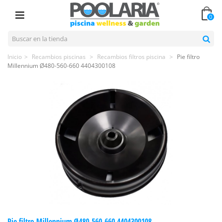
0
Inicio
>
Recambios piscinas
>
Recambios filtros piscina
>
Pie filtro
Millennium Ø480-560-660 4404300108
Pie filtro Millennium Ø480-560-660 4404300108