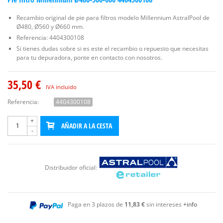
Recambio original de pie para filtros modelo Millennium AstralPool de
Ø480, Ø560 y Ø660 mm.
Referencia: 4404300108
Si tienes dudas sobre si es este el recambio o repuesto que necesitas
para tu depuradora, ponte en contacto con nosotros.
35,50 €
IVA incluido
Referencia:
4404300108
+
AÑADIR A LA CESTA
-
Distribuidor oficial:
Paga en 3 plazos de
11,83 €
sin intereses
+info