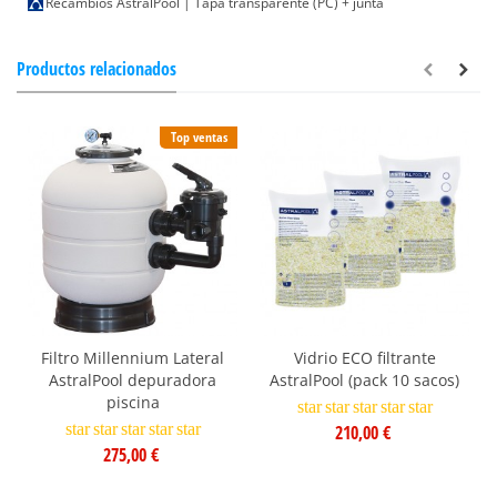
Recambios AstralPool | Tapa transparente (PC) + junta
Productos relacionados
Top ventas
Filtro Millennium Lateral
Vidrio ECO filtrante
AstralPool depuradora
AstralPool (pack 10 sacos)
piscina
star
star
star
star
star
star
star
star
star
star
210,00 €
275,00 €