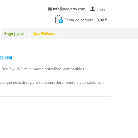
info@poolaria.com
Entrar
Cesta de compra
-
0,00 €
0
Riego y jardín
Spas Wellness
4020034
s Berlín y UVE de la marca AstralPool compatibles.
esto que necesitas para tu depuradora, ponte en contacto con