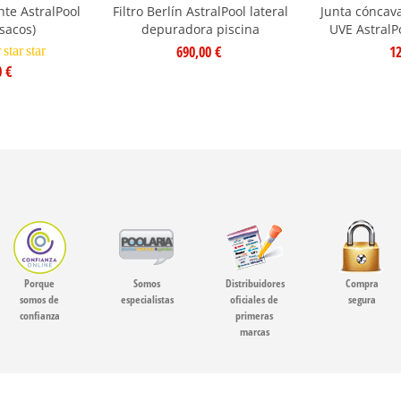
nte AstralPool
Filtro Berlín AstralPool lateral
Junta cóncava
sacos)
depuradora piscina
UVE AstralP
690,00 €
12
r
star
star
0 €
Porque
Somos
Distribuidores
Compra
somos de
especialistas
oficiales de
segura
confianza
primeras
marcas