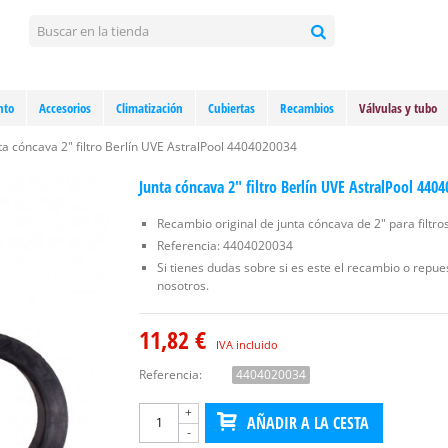
nto
Accesorios
Climatización
Cubiertas
Recambios
Válvulas y tubo
ta cóncava 2" filtro Berlín UVE AstralPool 4404020034
Junta cóncava 2" filtro Berlín UVE AstralPool 440
Recambio original de junta cóncava de 2" para filtro
Referencia: 4404020034
Si tienes dudas sobre si es este el recambio o repu
nosotros.
11,82 €
IVA incluido
Referencia:
4404020034
+
AÑADIR A LA CESTA
-