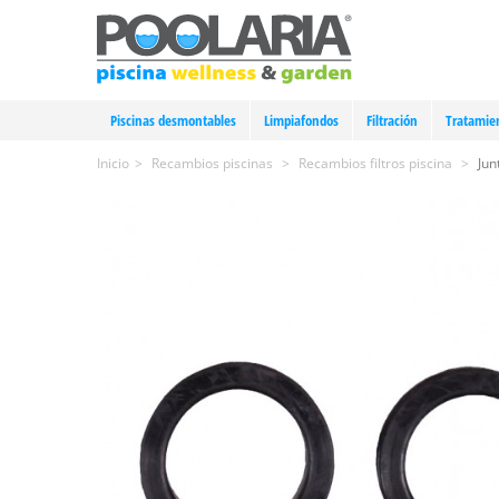
Piscinas desmontables
Limpiafondos
Filtración
Tratamie
Inicio
>
Recambios piscinas
>
Recambios filtros piscina
>
Jun