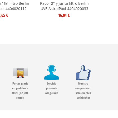
 1½" filtro Berlín
Racor 2" y junta filtro Berlín
Juntas co
ool 4404020112
UVE AstralPool 4404020033
lateral fil
4
,65 €
16,04 €
Portes gratis
Servicio
Nuestro
en pedidos >
posventa
compromiso:
300€ (12,90€
asegurado
solo clientes
resto)
satisfechos