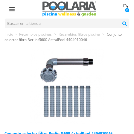
0
Inicio
>
Recambios piscinas
>
Recambios filtros piscina
>
Conjunto
colector filtro Berlín Ø600 AstralPool 4404010046
Conjunto colector filtro Berlín Ø600 AstralPool 4404010046