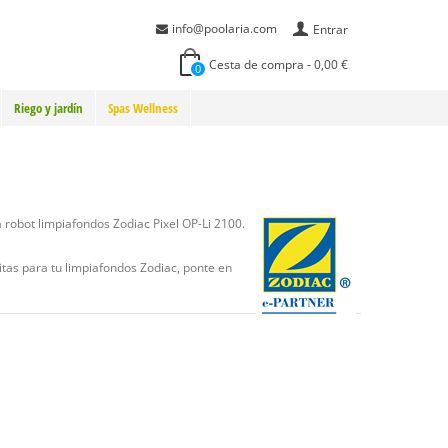
info@poolaria.com
Entrar
Cesta de compra
-
0,00 €
0
Riego y jardín
Spas Wellness
 robot limpiafondos Zodiac Pixel OP-Li 2100.
itas para tu limpiafondos Zodiac, ponte en