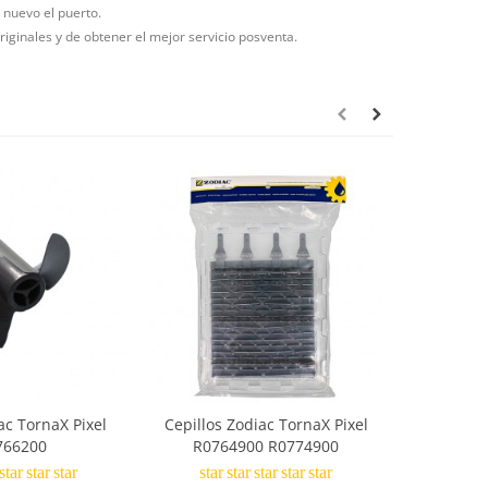
e nuevo el puerto.
riginales y de obtener el mejor servicio posventa.
ac TornaX Pixel
Cepillos Zodiac TornaX Pixel
Filtro re
766200
R0764900 R0774900
star
star
star
star
star
star
star
star