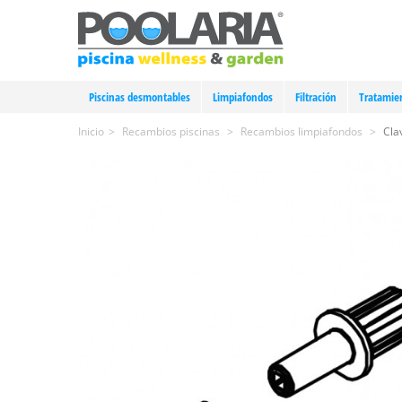
Piscinas desmontables
Limpiafondos
Filtración
Tratamie
Inicio
>
Recambios piscinas
>
Recambios limpiafondos
>
Cla