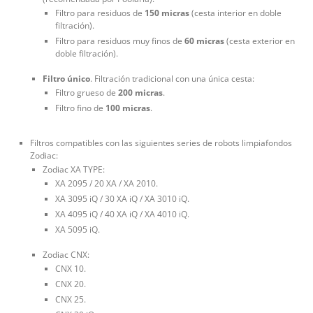
Filtro para residuos de
150 micras
(cesta interior en doble
filtración).
Filtro para residuos muy finos de
60 micras
(cesta exterior en
doble filtración).
Filtro único
. Filtración tradicional con una única cesta:
Filtro grueso de
200 micras
.
Filtro fino de
100 micras
.
Filtros compatibles con las siguientes series de robots limpiafondos
Zodiac:
Zodiac XA TYPE:
XA 2095 / 20 XA / XA 2010.
XA 3095 iQ / 30 XA iQ / XA 3010 iQ.
XA 4095 iQ / 40 XA iQ / XA 4010 iQ.
XA 5095 iQ.
Zodiac CNX:
CNX 10.
CNX 20.
CNX 25.