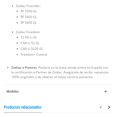
Zodiac Freerider:
RF 5200 iQ.
RF 5400 iQ.
RF 5600 iQ.
Zodiac Freedom:
52 XA-Li iQ.
CNX-Li 52 iQ.
CNX-Li 5220 iQ.
Freedom+ Control.
Zodiac e-Partner
. Poolaria es la única tienda online en España con
la certificación e-Partner de Zodiac. Asegúrate de recibir repuestos
100% originales y de obtener el mejor servicio posventa.
Modelos
Productos relacionados