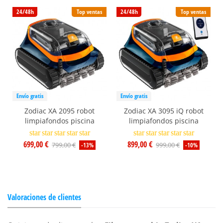
24/48h
Top ventas
24/48h
Top ventas
Envío gratis
Envío gratis
Zodiac XA 2095 robot
Zodiac XA 3095 iQ robot
limpiafondos piscina
limpiafondos piscina
star
star
star
star
star
star
star
star
star
star
699,00 €
899,00 €
799,00 €
999,00 €
-13%
-10%
Valoraciones de clientes