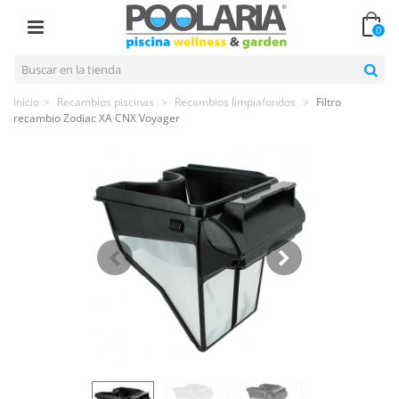
0
Inicio
>
Recambios piscinas
>
Recambios limpiafondos
>
Filtro
recambio Zodiac XA CNX Voyager