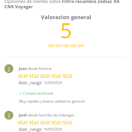
Opiniones de clientes sobre
Filtro recambio Zodiac XA
CNX Voyager
5
star
star
star
star
star
J
Juan
desde Almería
star
star
star
star
star
date_range
12/05/2026
✓ Compra verificada
Muy rápidos y buena calidad en general.
J
Jordi
desde Sant Boi de Llobregat
star
star
star
star
star
date_range
14/04/2026