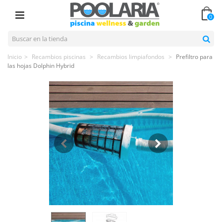
0
Inicio
>
Recambios piscinas
>
Recambios limpiafondos
>
Prefiltro para
las hojas Dolphin Hybrid