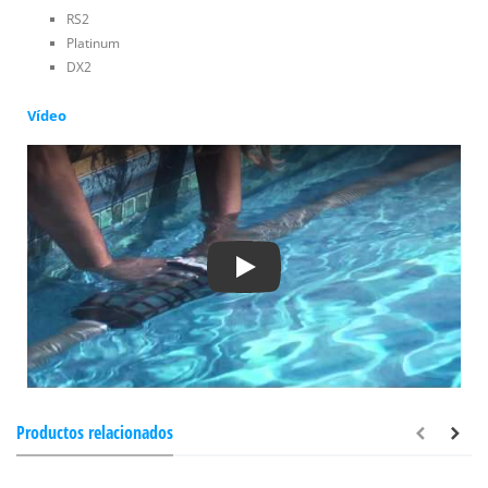
RS2
Platinum
DX2
Vídeo
Play
Productos relacionados