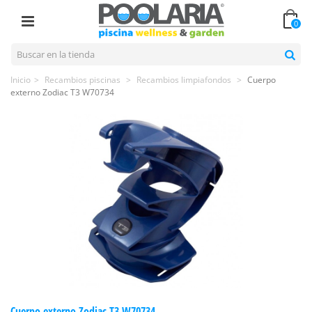
0
Inicio
>
Recambios piscinas
>
Recambios limpiafondos
>
Cuerpo
externo Zodiac T3 W70734
Cuerpo externo Zodiac T3 W70734