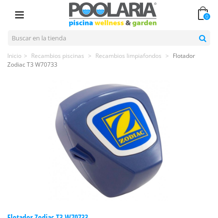
0
Inicio
>
Recambios piscinas
>
Recambios limpiafondos
>
Flotador
Zodiac T3 W70733
Flotador Zodiac T3 W70733