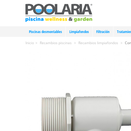
Piscinas desmontables
Limpiafondos
Filtración
Tratamie
Inicio
>
Recambios piscinas
>
Recambios limpiafondos
>
Con