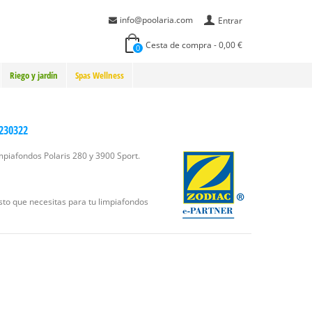
info@poolaria.com
Entrar
Cesta de compra
-
0,00 €
0
Riego y jardín
Spas Wellness
7230322
mpiafondos Polaris 280 y 3900 Sport.
esto que necesitas para tu limpiafondos