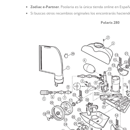
Zodiac e-Partner
. Poolaria es la única tienda online en Espa
Si buscas otros recambios originales los encontrarás haciendo
Polaris 280