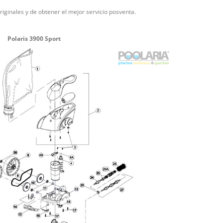
riginales y de obtener el mejor servicio posventa.
Polaris 3900 Sport