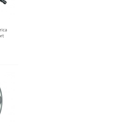
rica
rt