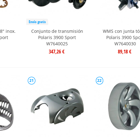
Envío gratis
8" inox.
Conjunto de transmisión
WMS con junta tó
port
Polaris 3900 Sport
Polaris 3900 Spo
W7640025
W7640030
347,26 €
89,18 €
21
22