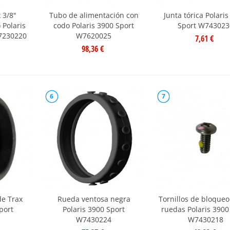
x 3/8"
Tubo de alimentación con
Junta tórica Polari
 Polaris
codo Polaris 3900 Sport
Sport W743023
7230220
W7620025
7,61 €
98,36 €
6
7
e Trax
Rueda ventosa negra
Tornillos de bloqueo
port
Polaris 3900 Sport
ruedas Polaris 3900
W7430224
W7430218