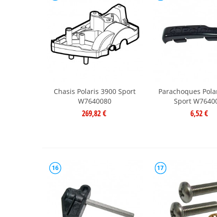
Chasis Polaris 3900 Sport
Parachoques Pola
W7640080
Sport W7640
269,82 €
6,52 €
16
17