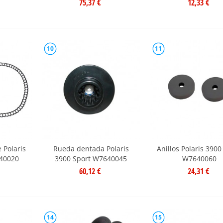
75,37 €
12,33 €
10
11
 Polaris
Rueda dentada Polaris
Anillos Polaris 3900
40020
3900 Sport W7640045
W7640060
60,12 €
24,31 €
14
15