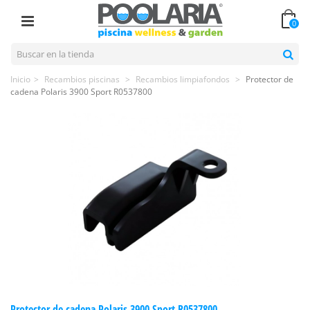
0
Inicio
>
Recambios piscinas
>
Recambios limpiafondos
>
Protector de
cadena Polaris 3900 Sport R0537800
Protector de cadena Polaris 3900 Sport R0537800