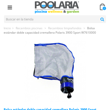
0
Inicio
>
Recambios piscinas
>
Recambios limpiafondos
>
Bolsa
estándar doble capacidad cremallera Polaris 3900 Sport W7610000
Bolsa estándar doble capacidad cremallera Polaris 3900 Sport