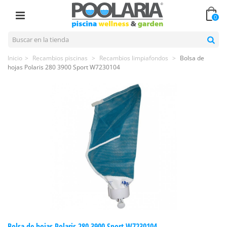
0
Inicio
>
Recambios piscinas
>
Recambios limpiafondos
>
Bolsa de
hojas Polaris 280 3900 Sport W7230104
Bolsa de hojas Polaris 280 3900 Sport W7230104