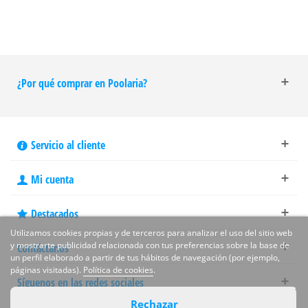
¿Por qué comprar en Poolaria?
Servicio al cliente
Mi cuenta
Destacados
Utilizamos cookies propias y de terceros para analizar el uso del sitio web
y mostrarte publicidad relacionada con tus preferencias sobre la base de
Contáctanos
un perfil elaborado a partir de tus hábitos de navegación (por ejemplo,
páginas visitadas).
Política de cookies
.
Síguenos en las redes sociales
Rechazar