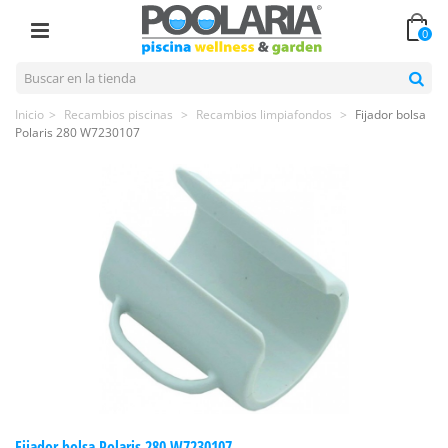
0
Inicio
>
Recambios piscinas
>
Recambios limpiafondos
>
Fijador bolsa
Polaris 280 W7230107
Fijador bolsa Polaris 280 W7230107