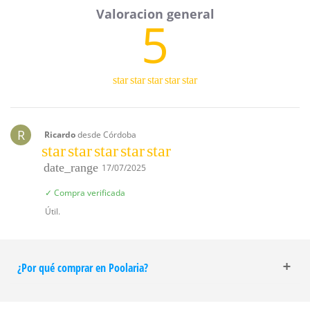
5
star
star
star
star
star
R
Ricardo
desde Córdoba
star
star
star
star
star
date_range
17/07/2025
✓ Compra verificada
Útil.
¿Por qué comprar en Poolaria?