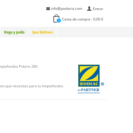
info@poolaria.com
Entrar
Cesta de compra
-
0,00 €
0
Riego y jardín
Spas Wellness
mpiafondos Polaris 280.
esto que necesitas para tu limpiafondos