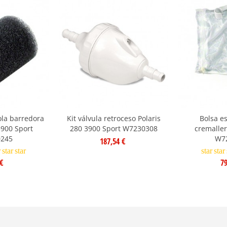
ola barredora
Kit válvula retroceso Polaris
Bolsa e
3900 Sport
280 3900 Sport W7230308
cremaller
245
W7
187,54 €
r
star
star
star
star
€
79