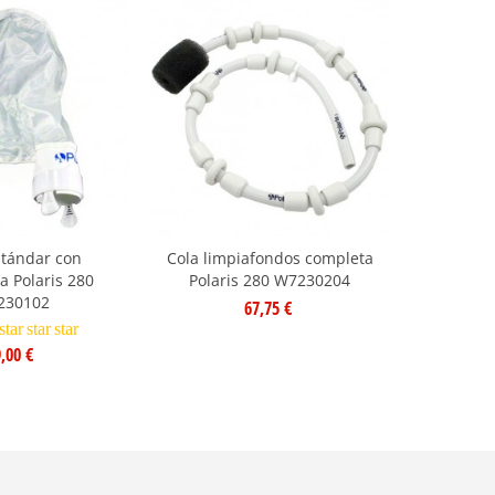
stándar con
Cola limpiafondos completa
Cubierta 
a Polaris 280
Polaris 280 W7230204
Polar
230102
67,75 €
star
star
star
,00 €