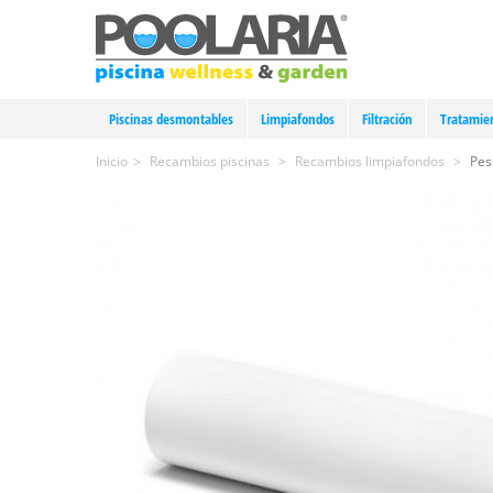
Piscinas desmontables
Limpiafondos
Filtración
Tratamie
Inicio
>
Recambios piscinas
>
Recambios limpiafondos
>
Pes