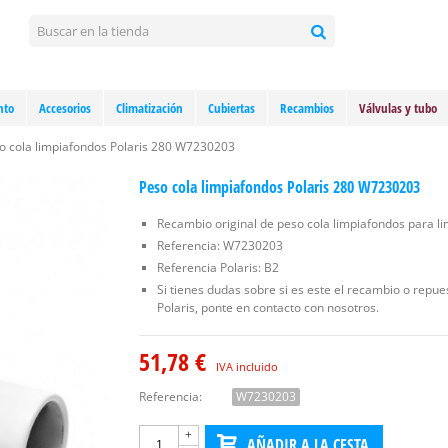
nto
Accesorios
Climatización
Cubiertas
Recambios
Válvulas y tubo
o cola limpiafondos Polaris 280 W7230203
Peso cola limpiafondos Polaris 280 W7230203
Recambio original de peso cola limpiafondos para li
Referencia: W7230203
Referencia Polaris: B2
Si tienes dudas sobre si es este el recambio o repu
Polaris, ponte en contacto con nosotros.
51,78 €
IVA incluido
Referencia:
W7230203
+
AÑADIR A LA CESTA