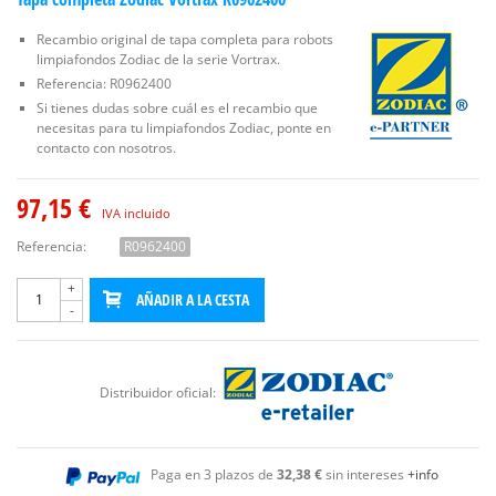
Recambio original de tapa completa para robots
limpiafondos Zodiac de la serie Vortrax.
Referencia: R0962400
Si tienes dudas sobre cuál es el recambio que
necesitas para tu limpiafondos Zodiac, ponte en
contacto con nosotros.
97,15 €
IVA incluido
Referencia:
R0962400
+
AÑADIR A LA CESTA
-
Distribuidor oficial:
Paga en 3 plazos de
32,38 €
sin intereses
+info