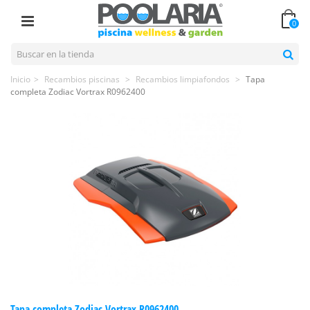
0
Inicio
>
Recambios piscinas
>
Recambios limpiafondos
>
Tapa
completa Zodiac Vortrax R0962400
Tapa completa Zodiac Vortrax R0962400