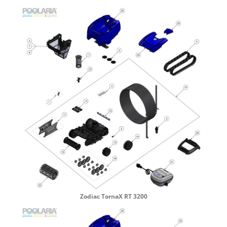
Zodiac TornaX RT 3200