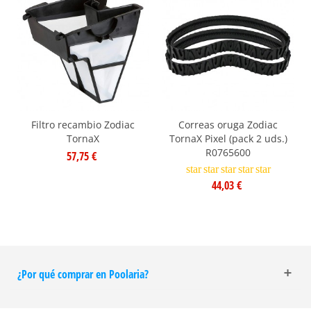
Filtro recambio Zodiac
Correas oruga Zodiac
TornaX
TornaX Pixel (pack 2 uds.)
R0765600
57,75 €
star
star
star
star
star
44,03 €
¿Por qué comprar en Poolaria?