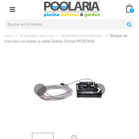
0
Inicio
>
Recambios piscinas
>
Recambios limpiafondos
>
Bloque de
tracción con motor y cable Zodiac TornaX R0767400