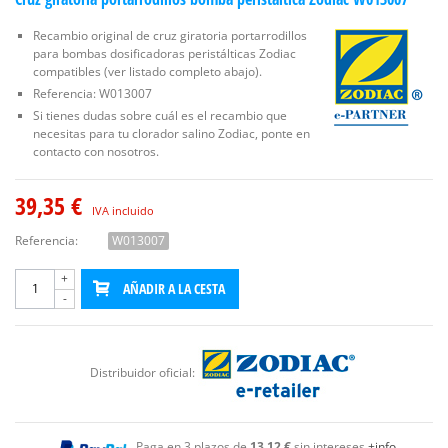
Recambio original de cruz giratoria portarrodillos
para bombas dosificadoras peristálticas Zodiac
compatibles (ver listado completo abajo).
Referencia: W013007
Si tienes dudas sobre cuál es el recambio que
necesitas para tu clorador salino Zodiac, ponte en
contacto con nosotros.
39,35 €
IVA incluido
Referencia:
W013007
+
AÑADIR A LA CESTA
-
Distribuidor oficial:
Paga en 3 plazos de
13,12 €
sin intereses
+info