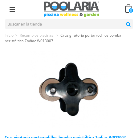
0
Inicio
>
Recambios piscinas
>
Cruz giratoria portarrodillos bomba
peristáltica Zodiac W013007
Cruz giratoria portarrodillos bomba peristáltica Zodiac W013007