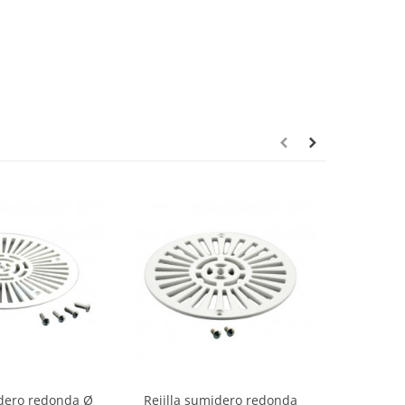
idero redonda Ø
Rejilla sumidero redonda
Rejilla s