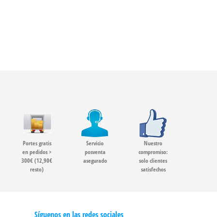
Portes gratis
Servicio
Nuestro
en pedidos >
posventa
compromiso:
300€ (12,90€
asegurado
solo clientes
resto)
satisfechos
Síguenos en las redes sociales