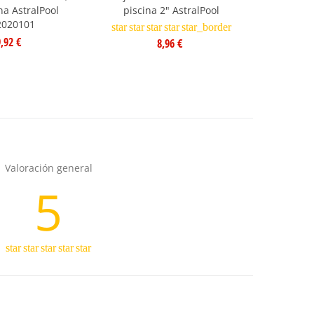
na AstralPool
piscina 2" AstralPool
Astral
2020101
star
star
star
star
star_border
star
s
,92 €
8,96 €
Valoración general
5
star
star
star
star
star