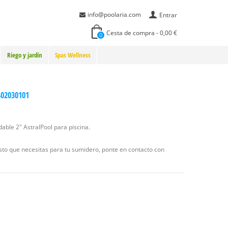
info@poolaria.com
Entrar
Cesta de compra
-
0,00 €
0
Riego y jardín
Spas Wellness
4402030101
dable 2" AstralPool para piscina.
esto que necesitas para tu sumidero, ponte en contacto con