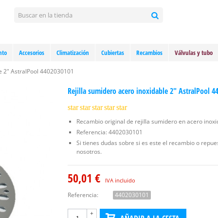
nto
Accesorios
Climatización
Cubiertas
Recambios
Válvulas y tubo
le 2" AstralPool 4402030101
Rejilla sumidero acero inoxidable 2" AstralPool 
star
star
star
star
star
Recambio original de rejilla sumidero en acero inoxi
Referencia: 4402030101
Si tienes dudas sobre si es este el recambio o repu
nosotros.
50,01 €
IVA incluido
Referencia:
4402030101
+