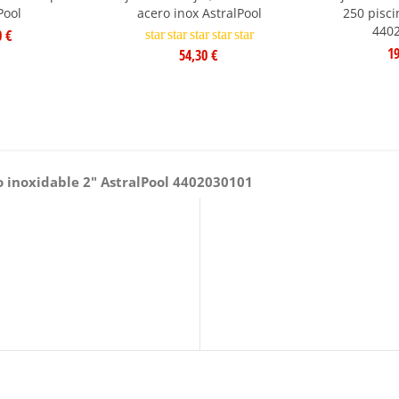
Pool
acero inox AstralPool
250 pisci
440
0 €
star
star
star
star
star
19
54,30 €
o inoxidable 2" AstralPool 4402030101