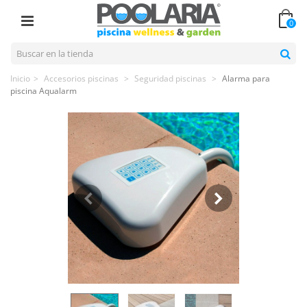
0
Inicio
>
Accesorios piscinas
>
Seguridad piscinas
>
Alarma para
piscina Aqualarm