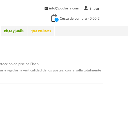
info@poolaria.com
Entrar
Cesta de compra
-
0,00 €
0
Riego y jardín
Spas Wellness
otección de piscina Flash.
 y regular la verticalidad de los postes, con la valla totalmente