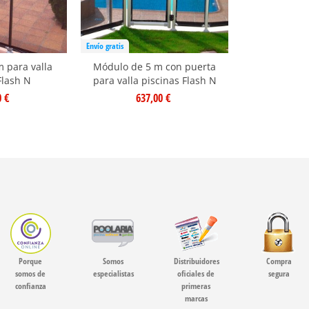
Envío gratis
 para valla
Módulo de 5 m con puerta
Flash N
para valla piscinas Flash N
0 €
637,00 €
Porque
Somos
Distribuidores
Compra
somos de
especialistas
oficiales de
segura
confianza
primeras
marcas