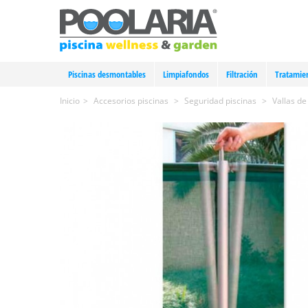
Piscinas desmontables
Limpiafondos
Filtración
Tratamie
Inicio
>
Accesorios piscinas
>
Seguridad piscinas
>
Vallas de