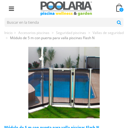
0
Inicio
>
Accesorios piscinas
>
Seguridad piscinas
>
Vallas de seguridad
>
Módulo de 5 m con puerta para valla piscinas Flash N
Módulo de 5 m con puerta para valla piscinas Flash N