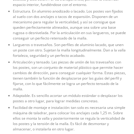
espacio interior, fundiéndose con el entorno.
Estructura. En aluminio anodizado o lacado. Los postes van fijados
al suelo con dos anclajes o tacos de expansión. Disponen de un
mecanismo para regular la verticalidad, y así se consigue que
queden perfectamente alineados, aunque sea sobre una base
rugosa o desnivelada. Por la articulación en sus largueros, se puede
conseguir un perfecto retensado de la malla.
Largueros o travesaños. Son perfiles de aluminio lacado, que unen
un poste con otro. Sujetan la malla longitudinalmente. Dan a la valla
fortaleza, seguridad y un perfecto acabado.
Articulación y tensado. Las piezas de unión de los travesaños con
los postes, son un conjunto de material plástico que permite hacer
cambios de dirección, para conseguir cualquier forma. Estas piezas,
tienen también la función de desplazarse por las guías del perfil y
fijarse, con lo que fácilmente se logra un perfecto tensado de la
malla.
Adaptable. Es sencillo acortar un módulo estándar o desplazar los
postes a otro lugar, para lograr medidas concretas.
Facilidad de montaje e instalación: tan solo es necesaria una simple
máquina de taladrar, para colocar los anclajes cada 1,25 m. Sobre
ellos se monta la valla y posteriormente se regula la verticalidad de
los postes y la tensión de la malla. Es fácil de desmontar y
almacenar, o instalarla en otro lugar.