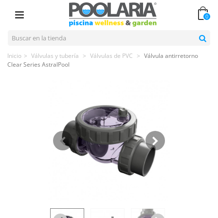
0
Inicio
>
Válvulas y tubería
>
Válvulas de PVC
>
Válvula antirretorno
Clear Series AstralPool