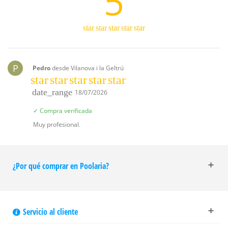
5
star
star
star
star
star
P
Pedro
desde Vilanova i la Geltrú
star
star
star
star
star
date_range
18/07/2026
✓ Compra verificada
Muy profesional.
¿Por qué comprar en Poolaria?
Servicio al cliente