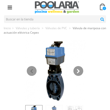
0
Inicio
>
Válvulas y tubería
>
Válvulas de PVC
>
Válvula de mariposa con
actuación eléctrica Cepex