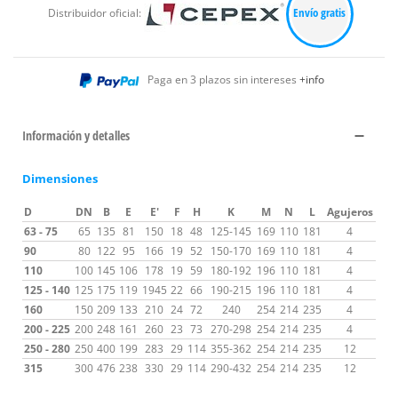
Envío gratis
Distribuidor oficial:
Paga en 3 plazos sin intereses
+info
Información y detalles
Dimensiones
D
DN
B
E
E'
F
H
K
M
N
L
Agujeros
63 - 75
65
135
81
150
18
48
125-145
169
110
181
4
90
80
122
95
166
19
52
150-170
169
110
181
4
110
100
145
106
178
19
59
180-192
196
110
181
4
125 - 140
125
175
119
1945
22
66
190-215
196
110
181
4
160
150
209
133
210
24
72
240
254
214
235
4
200 - 225
200
248
161
260
23
73
270-298
254
214
235
4
250 - 280
250
400
199
283
29
114
355-362
254
214
235
12
315
300
476
238
330
29
114
290-432
254
214
235
12