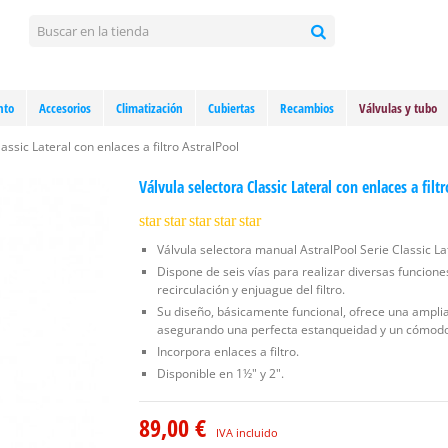
nto
Accesorios
Climatización
Cubiertas
Recambios
Válvulas y tubo
assic Lateral con enlaces a filtro AstralPool
Válvula selectora Classic Lateral con enlaces a filt
star
star
star
star
star
Válvula selectora manual AstralPool Serie Classic Lat
Dispone de seis vías para realizar diversas funciones 
recirculación y enjuague del filtro.
Su diseño, básicamente funcional, ofrece una amplia
asegurando una perfecta estanqueidad y un cómod
Incorpora enlaces a filtro.
Disponible en 1½" y 2".
89,00 €
IVA incluido