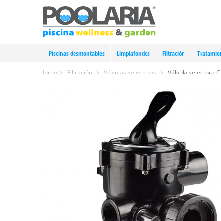
Piscinas desmontables
Limpiafondos
Filtración
Tratamie
Inicio
>
Filtración
>
Válvulas selectoras
>
Válvula selectora Cl