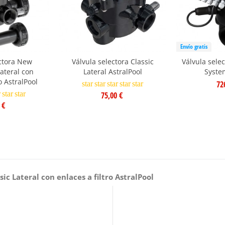
Envío gratis
ectora New
Válvula selectora Classic
Válvula sele
ateral con
Lateral AstralPool
Syste
o AstralPool
72
star
star
star
star
star
r
star
star
75,00 €
 €
sic Lateral con enlaces a filtro AstralPool