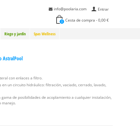
info@poolaria.com
Entrar
Cesta de compra
-
0,00 €
0
Riego y jardín
Spas Wellness
ro AstralPool
eral con enlaces a filtro.
en un circuito hidráulico: filtración, vaciado, cerrado, lavado,
 gama de posibilidades de acoplamiento a cualquier instalación,
o manejo.