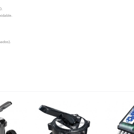
O.
xidable.
nados).