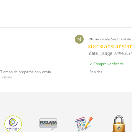
N
Nuria
desde Sant Fost de
star
star
star
star
date_range
07/04/202
✓ Compra verificada
. Tiempo de preparación y envío
Rapidez
endable.