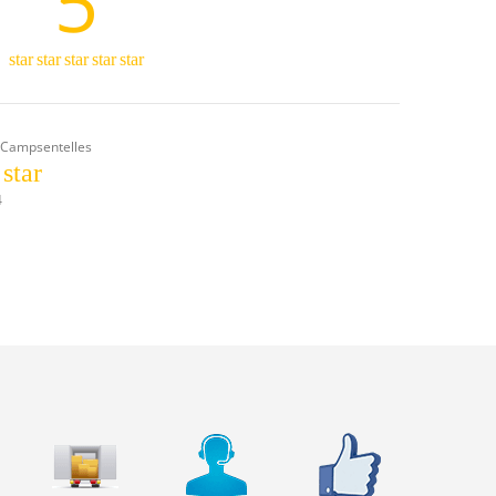
5
star
star
star
star
star
 Campsentelles
star
4