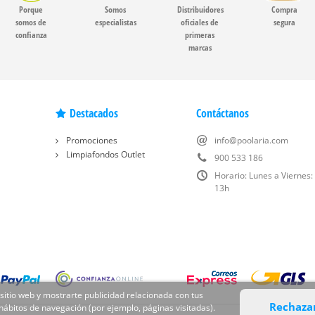
Porque
Somos
Distribuidores
Compra
somos de
especialistas
oficiales de
segura
confianza
primeras
marcas
Destacados
Contáctanos
Promociones
info@poolaria.com
Limpiafondos Outlet
900 533 186
Horario: Lunes a Viernes:
13h
 sitio web y mostrarte publicidad relacionada con tus
Rechaza
 hábitos de navegación (por ejemplo, páginas visitadas).