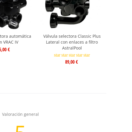
Envío gratis
ctora automática
Válvula selectora Classic Plus
Zodiac 
m VRAC IV
Lateral con enlaces a filtro
limpi
AstralPool
6,00 €
star
s
star
star
star
star
star
1.099,00
89,00 €
Valoración general