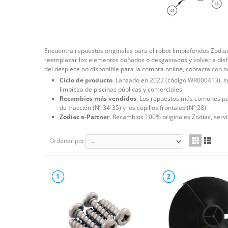
Encuentra repuestos originales para el robot limpiafondos Zodia
reemplazar los elementos dañados o desgastados y volver a disf
del despiece no disponible para la compra online, contacta con 
Ciclo de producto
. Lanzado en 2022 (código WR000413), s
limpieza de piscinas públicas y comerciales.
Recambios más vendidos
. Los repuestos más comunes para
de tracción (Nº 34-35) y los cepillos frontales (Nº 28).
Zodiac e-Partner
. Recambios 100% originales Zodiac, servic
Ordenar por
1
2