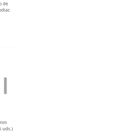
o de
odiac
6 mm
5 uds.)