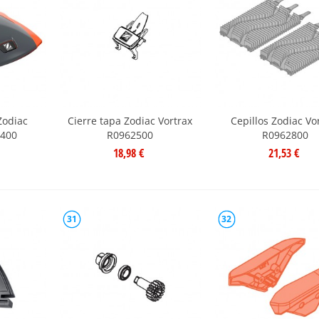
Zodiac
Cierre tapa Zodiac Vortrax
Cepillos Zodiac Vo
2400
R0962500
R0962800
18,98 €
21,53 €
31
32