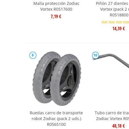
Malla protección Zodiac
Piñón 27 dientes
Vortex R0517600
Vortex (pack 2 
R0518800
7,19 €
star
star
star
sta
14,39 €
9
10
Ruedas carro de transporte
Tubo carro de tr
robot Zodiac (pack 2 uds.)
Zodiac Vortex R
R0565100
48,18 €