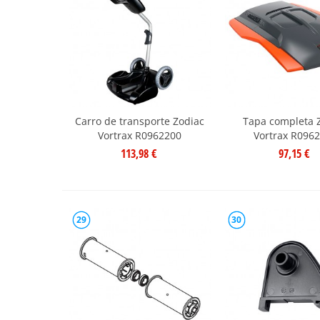
Carro de transporte Zodiac
Tapa completa 
Vortrax R0962200
Vortrax R096
113,98 €
97,15 €
29
30