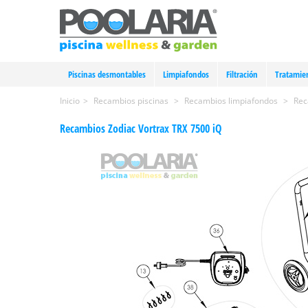
Piscinas desmontables
Limpiafondos
Filtración
Tratamie
Inicio
>
Recambios piscinas
>
Recambios limpiafondos
>
Rec
Recambios Zodiac Vortrax TRX 7500 iQ