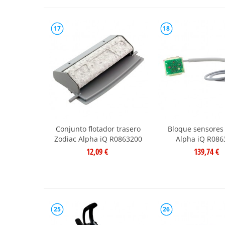
17
18
Conjunto flotador trasero
Bloque sensores
Zodiac Alpha iQ R0863200
Alpha iQ R086
12,09 €
139,74 €
25
26