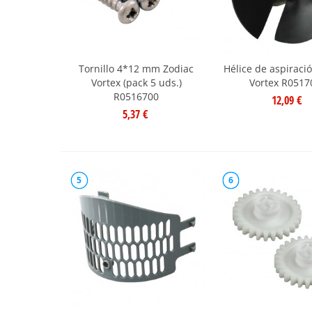
Tornillo 4*12 mm Zodiac
Hélice de aspiraci
Vortex (pack 5 uds.)
Vortex R0517
R0516700
12,09 €
5,37 €
5
6