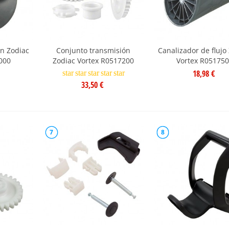
ón Zodiac
Conjunto transmisión
Canalizador de flujo
000
Zodiac Vortex R0517200
Vortex R05175
18,98 €
star
star
star
star
star
33,50 €
7
8