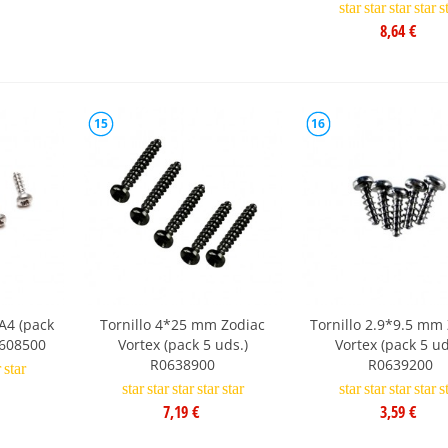
star
star
star
star
s
8,64 €
15
16
A4 (pack
Tornillo 4*25 mm Zodiac
Tornillo 2.9*9.5 mm
0608500
Vortex (pack 5 uds.)
Vortex (pack 5 ud
R0638900
R0639200
r
star
star
star
star
star
star
star
star
star
star
s
7,19 €
3,59 €