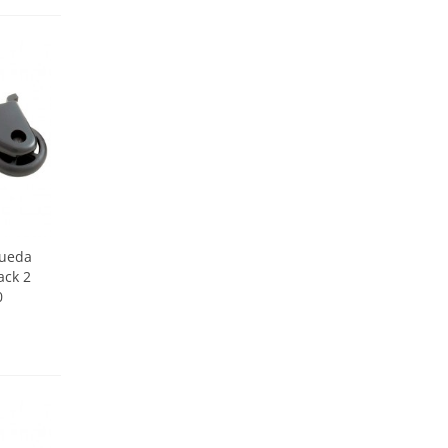
rueda
ack 2
0