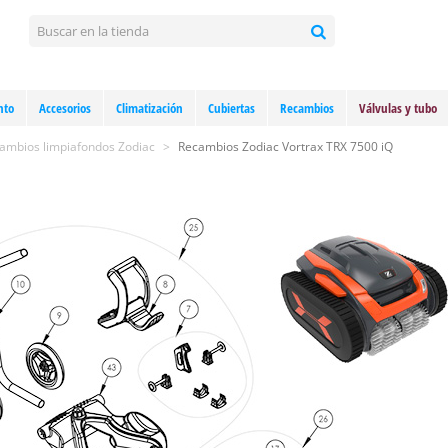
nto
Accesorios
Climatización
Cubiertas
Recambios
Válvulas y tubo
ambios limpiafondos Zodiac
>
Recambios Zodiac Vortrax TRX 7500 iQ