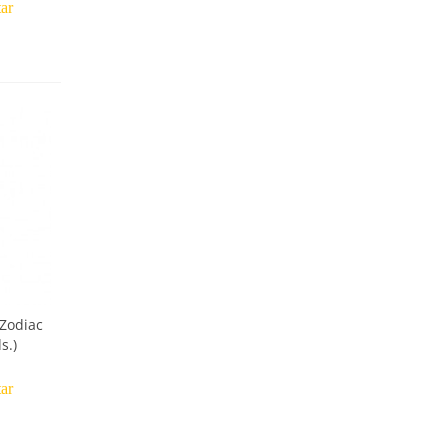
tar
 Zodiac
s.)
tar