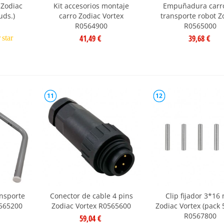
 Zodiac
Kit accesorios montaje
Empuñadura carr
uds.)
carro Zodiac Vortex
transporte robot Z
R0564900
R0565000
41,49 €
39,68 €
r
star
11
12
ansporte
Conector de cable 4 pins
Clip fijador 3*1
0565200
Zodiac Vortex R0565600
Zodiac Vortex (pack 
R0567800
59,04 €