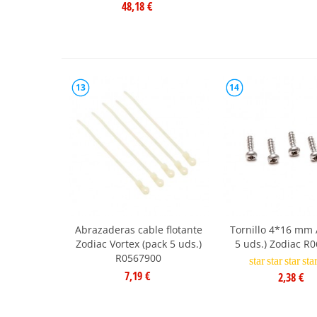
48,18 €
13
14
Abrazaderas cable flotante
Tornillo 4*16 mm 
Zodiac Vortex (pack 5 uds.)
5 uds.) Zodiac R
R0567900
star
star
star
sta
7,19 €
2,38 €