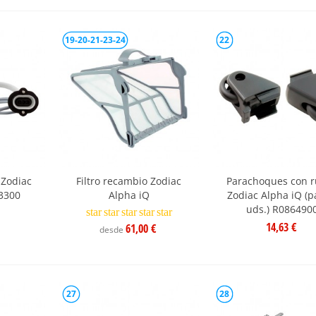
19-20-21-23-24
22
 Zodiac
Filtro recambio Zodiac
Parachoques con 
3300
Alpha iQ
Zodiac Alpha iQ (p
uds.) R086490
star
star
star
star
star
14,63 €
61,00 €
desde
27
28