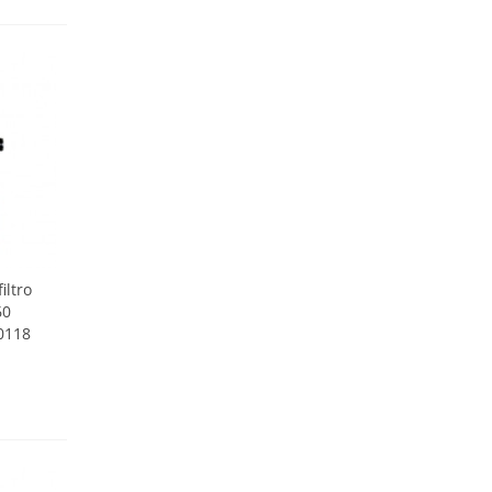
iltro
60
0118