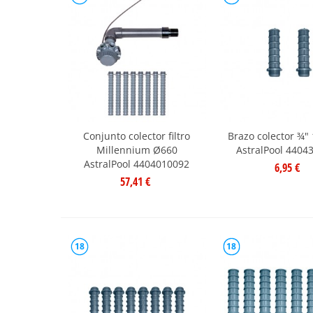
Conjunto colector filtro
Brazo colector ¾
Millennium Ø660
AstralPool 4404
AstralPool 4404010092
6,95 €
57,41 €
18
18