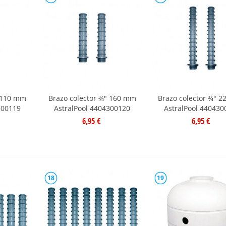
" 110 mm
Brazo colector ¾" 160 mm
Brazo colector ¾" 
300119
AstralPool 4404300120
AstralPool 440430
6,95 €
6,95 €
18
19