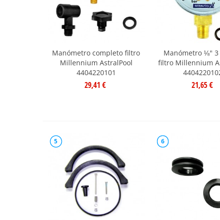
Manómetro completo filtro
Manómetro ⅛" 3 
Millennium AstralPool
filtro Millennium A
4404220101
440422010
29,41 €
21,65 €
5
6