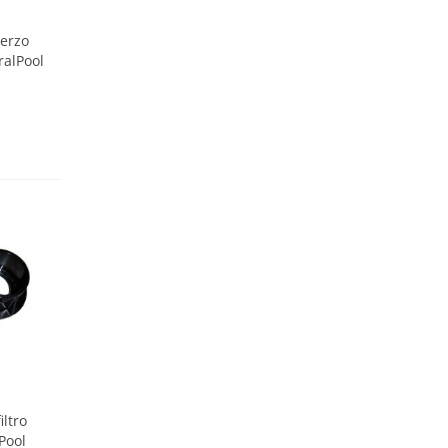
uerzo
ralPool
iltro
Pool