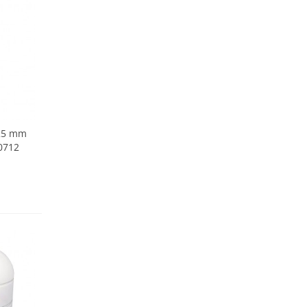
225 mm
0712