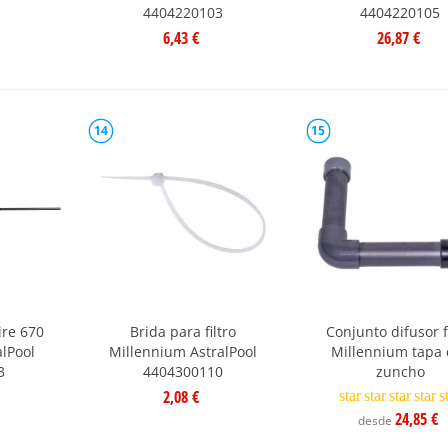
4404220103
4404220105
6,43 €
26,87 €
14
15
ire 670
Brida para filtro
Conjunto difusor f
alPool
Millennium AstralPool
Millennium tapa 
3
4404300110
zuncho
2,08 €
star
star
star
star
s
24,85 €
desde