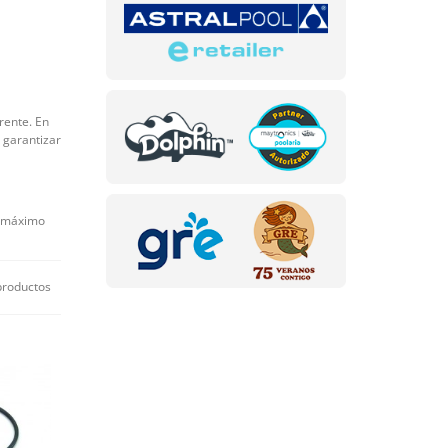
rente. En
y garantizar
o máximo
productos