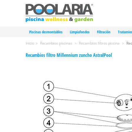
Piscinas desmontables
Limpiafondos
Filtración
Tratamie
Inicio
>
Recambios piscinas
>
Recambios filtros piscina
>
Rec
Recambios filtro Millennium zuncho AstralPool