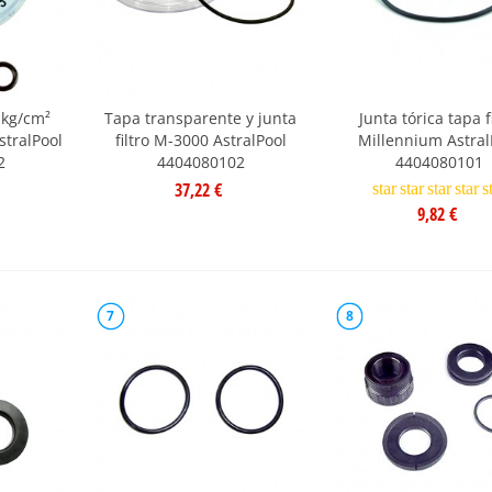
kg/cm²
Tapa transparente y junta
Junta tórica tapa f
stralPool
filtro M-3000 AstralPool
Millennium Astral
2
4404080102
4404080101
37,22 €
star
star
star
star
s
9,82 €
7
8