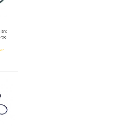
iltro
Pool
tar