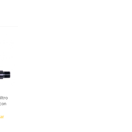
iltro
con
tar