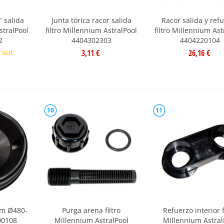
 salida
Junta tórica racor salida
Racor salida y ref
stralPool
filtro Millennium AstralPool
filtro Millennium Ast
2
4404302303
4404220104
3,11 €
26,16 €
r
star
10
11
ium Ø480-
Purga arena filtro
Refuerzo interior f
00108
Millennium AstralPool
Millennium Astral