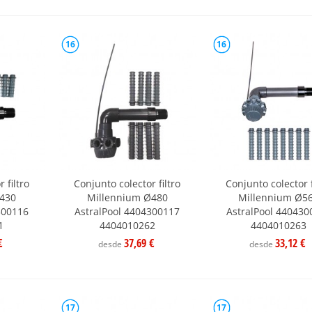
16
16
 filtro
Conjunto colector filtro
Conjunto colector f
Ø430
Millennium Ø480
Millennium Ø5
300116
AstralPool 4404300117
AstralPool 440430
1
4404010262
4404010263
€
37,69 €
33,12 €
desde
desde
17
17