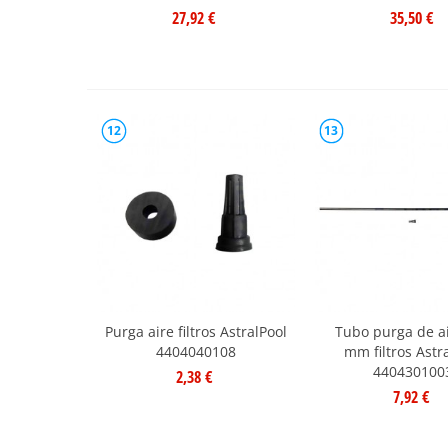
27,92 €
35,50 €
12
13
Purga aire filtros AstralPool
Tubo purga de a
4404040108
mm filtros Astr
440430100
2,38 €
7,92 €