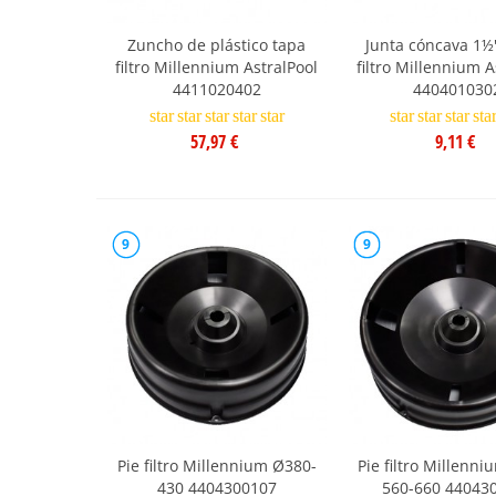
Zuncho de plástico tapa
Junta cóncava 1½"
filtro Millennium AstralPool
filtro Millennium A
4411020402
440401030
star
star
star
star
star
star
star
star
sta
57,97 €
9,11 €
9
9
Pie filtro Millennium Ø380-
Pie filtro Millenn
430 4404300107
560-660 44043