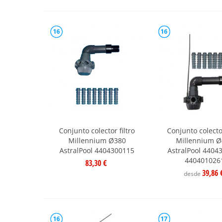
16
16
Conjunto colector filtro
Conjunto colector
Millennium Ø380
Millennium 
AstralPool 4404300115
AstralPool 4404
440401026
83,30 €
39,86 
desde
16
17