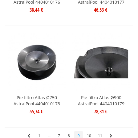
AstralPool 4404010176
AstralPool 4404010177
36,44 €
46,53 €
Pie filtro Atlas Ø750
Pie filtro Atlas Ø900
AstralPool 4404010178
AstralPool 4404010179
55,74 €
78,31 €
1
...
7
8
9
10
11