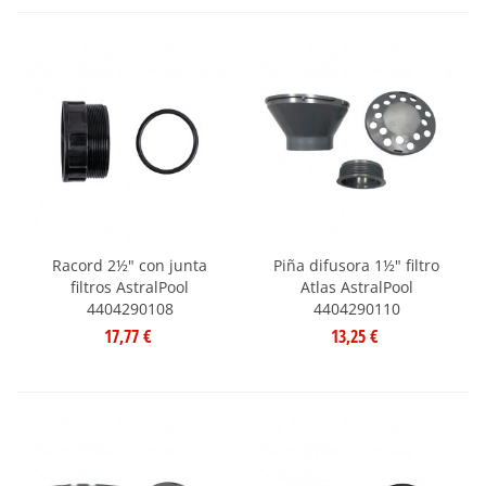
Racord 2½" con junta
Piña difusora 1½" filtro
filtros AstralPool
Atlas AstralPool
4404290108
4404290110
17,77 €
13,25 €