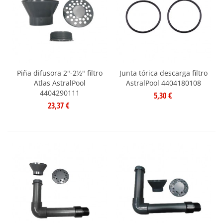
Piña difusora 2"-2½" filtro
Junta tórica descarga filtro
Atlas AstralPool
AstralPool 4404180108
4404290111
5,30 €
23,37 €