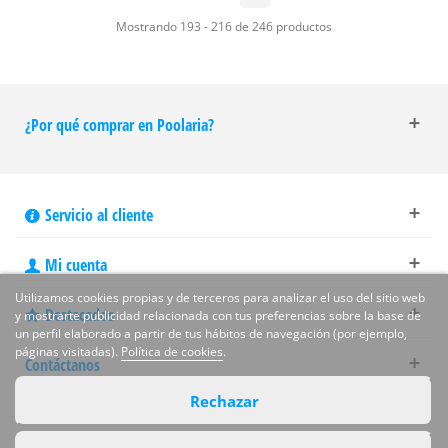
Mostrando 193 - 216 de 246 productos
¿Por qué comprar en Poolaria?
Servicio al cliente
Mi cuenta
Utilizamos cookies propias y de terceros para analizar el uso del sitio web
Destacados
y mostrarte publicidad relacionada con tus preferencias sobre la base de
un perfil elaborado a partir de tus hábitos de navegación (por ejemplo,
páginas visitadas).
Política de cookies
.
Contáctanos
Rechazar
Síguenos en las redes sociales