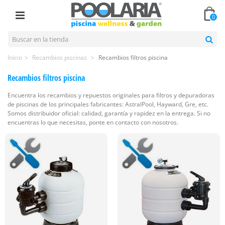
0
Inicio
>
Recambios piscinas
>
Recambios filtros piscina
Recambios filtros piscina
Encuentra los recambios y repuestos originales para filtros y depuradoras
de piscinas de los principales fabricantes: AstralPool, Hayward, Gre, etc.
Somos distribuidor oficial: calidad, garantía y rapidez en la entrega. Si no
encuentras lo que necesitas, ponte en contacto con nosotros.