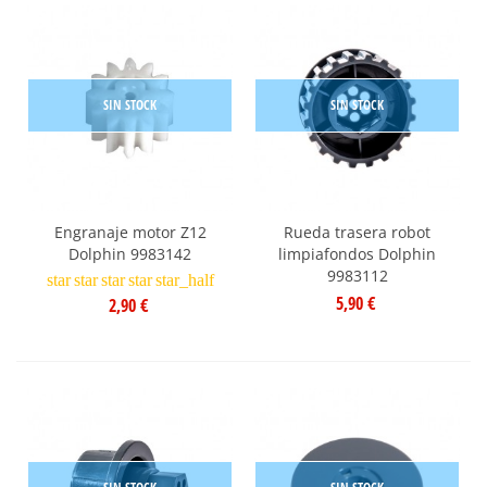
SIN STOCK
SIN STOCK
Engranaje motor Z12
Rueda trasera robot
Dolphin 9983142
limpiafondos Dolphin
9983112
star
star
star
star
star_half
5,90 €
2,90 €