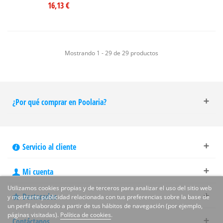
16,13 €
Mostrando 1 - 29 de 29 productos
¿Por qué comprar en Poolaria?
Servicio al cliente
Mi cuenta
Utilizamos cookies propias y de terceros para analizar el uso del sitio web
Destacados
y mostrarte publicidad relacionada con tus preferencias sobre la base de
un perfil elaborado a partir de tus hábitos de navegación (por ejemplo,
páginas visitadas).
Política de cookies
.
Contáctanos