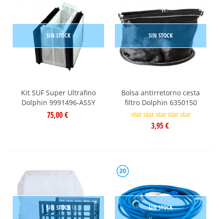
SIN STOCK
SIN STOCK
Kit SUF Super Ultrafino
Bolsa antirretorno cesta
Dolphin 9991496-ASSY
filtro Dolphin 6350150
75,00 €
star
star
star
star
star
3,95 €
20
SIN STOCK
SIN STOCK