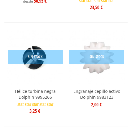
50,95 €
star
star
star
star
star
desde
23,50 €
SIN STOCK
SIN STOCK
Hélice turbina negra
Engranaje cepillo activo
Dolphin 9995266
Dolphin 9983123
2,00 €
star
star
star
star
star
3,25 €