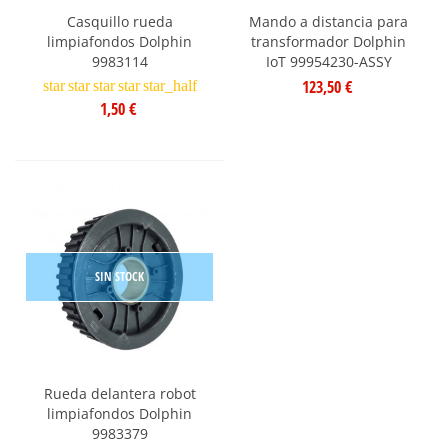
Casquillo rueda
Mando a distancia para
limpiafondos Dolphin
transformador Dolphin
9983114
IoT 99954230-ASSY
123,50 €
star
star
star
star
star_half
1,50 €
SIN STOCK
Rueda delantera robot
limpiafondos Dolphin
9983379