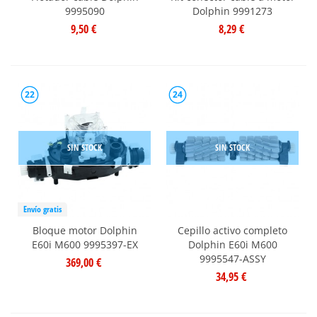
9995090
Dolphin 9991273
9,50 €
8,29 €
22
24
SIN STOCK
SIN STOCK
Envío gratis
Bloque motor Dolphin
Cepillo activo completo
E60i M600 9995397-EX
Dolphin E60i M600
9995547-ASSY
369,00 €
34,95 €