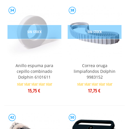
34
38
SIN STOCK
SIN STOCK
Anillo espuma para
Correa oruga
cepillo combinado
limpiafondos Dolphin
Dolphin 6101611
9983152
star
star
star
star
star
star
star
star
star
star
15,75 €
17,75 €
42
50