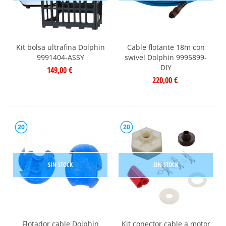
Kit bolsa ultrafina Dolphin
Cable flotante 18m con
9991404-ASSY
swivel Dolphin 9995899-
DIY
149,00 €
220,00 €
20
20
SIN STOCK
SIN STOCK
Flotador cable Dolphin
Kit conector cable a motor