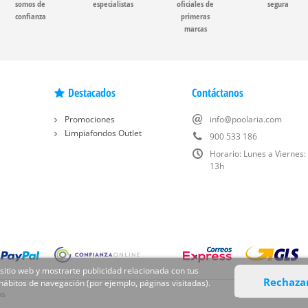
somos de
especialistas
oficiales de
segura
confianza
primeras
marcas
Destacados
Contáctanos
Promociones
info@poolaria.com
Limpiafondos Outlet
900 533 186
Horario: Lunes a Viernes:
13h
 sitio web y mostrarte publicidad relacionada con tus
Rechaza
 hábitos de navegación (por ejemplo, páginas visitadas).
os