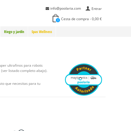
info@poolaria.com
Entrar
Cesta de compra
-
0,00 €
0
Riego y jardín
Spas Wellness
super ultrafinos para robots
 (ver listado completo abajo).
sto que necesitas para tu