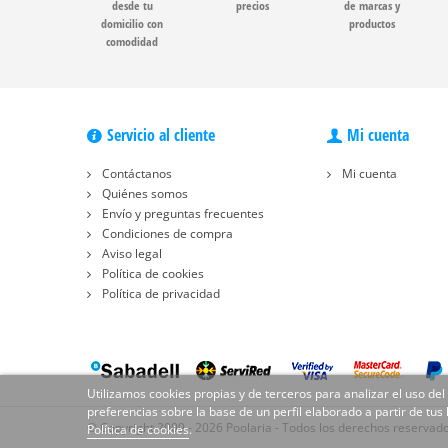
desde tu
precios
de marcas y
domicilio con
productos
comodidad
Servicio al cliente
Mi cuenta
Contáctanos
Mi cuenta
Quiénes somos
Envío y preguntas frecuentes
Condiciones de compra
Aviso legal
Política de cookies
Política de privacidad
Utilizamos cookies propias y de terceros para analizar el uso del
preferencias sobre la base de un perfil elaborado a partir de tus
© Copyright 2009 - 2026 Poolaria - Todos los derechos reservad
Política de cookies
.