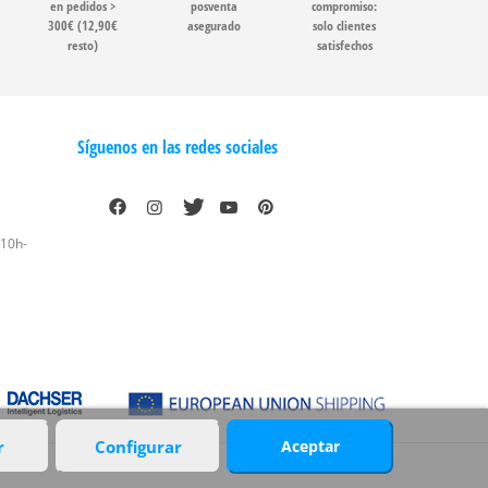
en pedidos >
posventa
compromiso:
300€ (12,90€
asegurado
solo clientes
resto)
satisfechos
Síguenos en las redes sociales
 10h-
r
Configurar
Aceptar