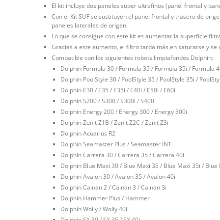
El kit incluye dos paneles super ultrafinos (panel frontal y pane
Con el Kit SUF se sustituyen el panel frontal y trasero de orig
paneles laterales de origen.
Lo que se consigue con este kit es aumentar la superficie fi
Gracias a este aumento, el filtro tarda más en saturarse y se
Compatible con los siguientes robots limpiafondos Dolphin:
Dolphin Formula 30 / Formula 35 / Formula 35i / Formula 4
Dolphin PoolStyle 30 / PoolStyle 35 / PoolStyle 35i / PoolStyl
Dolphin E30 / E35 / E35i / E40i / E50i / E60i
Dolphin S200 / S300 / S300i / S400
Dolphin Energy 200 / Energy 300 / Energy 300i
Dolphin Zenit Z1B / Zenit Z2C / Zenit Z3i
Dolphin Acuarius R2
Dolphin Seamaster Plus / Seamaster INT
Dolphin Carrera 30 / Carrera 35 / Carrera 40i
Dolphin Blue Maxi 30 / Blue Maxi 35 / Blue Maxi 35i / Blue 
Dolphin Avalon 30 / Avalon 35 / Avalon 40i
Dolphin Cainan 2 / Cainan 3 / Cainan 3i
Dolphin Hammer Plus / Hammer i
Dolphin Wolly / Wolly 40i
Dolphin SX 30 / SX 35 / SX 40i