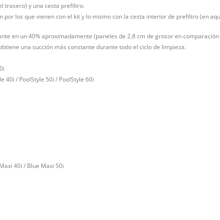
l trasero) y una cesta prefiltro.
en por los que vienen con el kit y lo mismo con la cesta interior de prefiltro (en a
ltrante en un 40% aproximadamente (paneles de 2,8 cm de grosor en comparación c
 obtiene una succión más constante durante todo el ciclo de limpieza.
0i
e 40i / PoolStyle 50i / PoolStyle 60i
Maxi 40i / Blue Maxi 50i