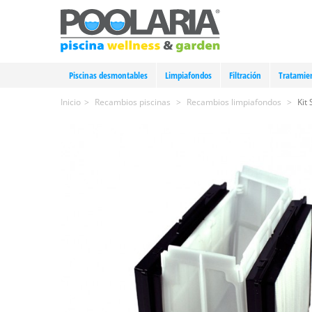
Piscinas desmontables
Limpiafondos
Filtración
Tratamie
Inicio
>
Recambios piscinas
>
Recambios limpiafondos
>
Kit