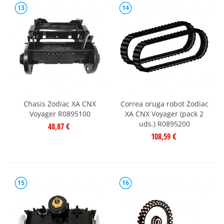
13
14
Chasis Zodiac XA CNX
Correa oruga robot Zodiac
Voyager R0895100
XA CNX Voyager (pack 2
uds.) R0895200
48,87 €
108,59 €
15
16