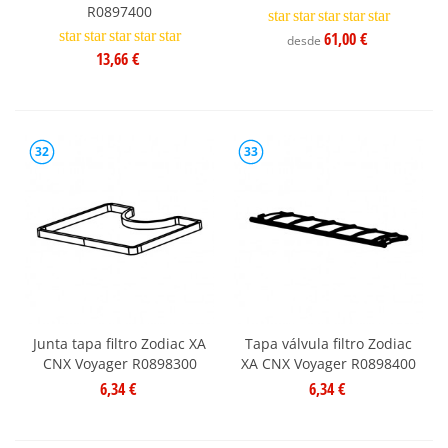
R0897400
star
star
star
star
star
star
star
star
star
star
61,00 €
desde
13,66 €
32
33
Junta tapa filtro Zodiac XA
Tapa válvula filtro Zodiac
CNX Voyager R0898300
XA CNX Voyager R0898400
6,34 €
6,34 €