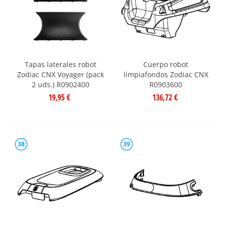
Tapas laterales robot
Cuerpo robot
Zodiac CNX Voyager (pack
limpiafondos Zodiac CNX
2 uds.) R0902400
R0903600
19,95 €
136,72 €
38
39