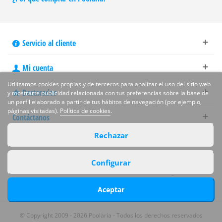
Servicio al cliente
Mi cuenta
Utilizamos cookies propias y de terceros para analizar el uso del sitio web
Destacados
y mostrarte publicidad relacionada con tus preferencias sobre la base de
un perfil elaborado a partir de tus hábitos de navegación (por ejemplo,
páginas visitadas).
Política de cookies
.
Contáctanos
Rechazar
Síguenos en las redes sociales
Configurar
Aceptar
© Copyright 2009 - 2026 Poolaria - Todos los derechos reservados