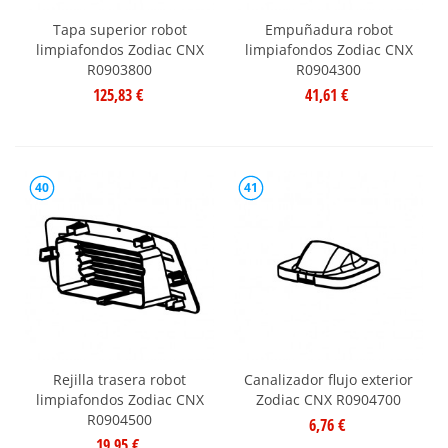
Tapa superior robot
Empuñadura robot
limpiafondos Zodiac CNX
limpiafondos Zodiac CNX
R0903800
R0904300
125,83 €
41,61 €
40
41
Rejilla trasera robot
Canalizador flujo exterior
limpiafondos Zodiac CNX
Zodiac CNX R0904700
R0904500
6,76 €
19,95 €