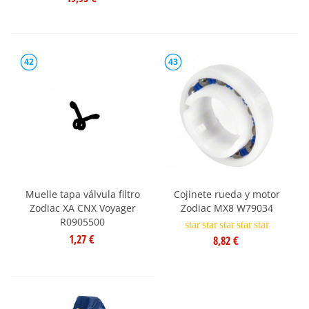
42
43
Muelle tapa válvula filtro
Cojinete rueda y motor
Zodiac XA CNX Voyager
Zodiac MX8 W79034
R0905500
star
star
star
star
star
1,27 €
8,82 €