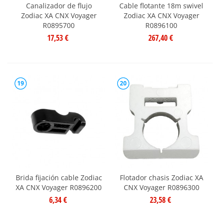
Canalizador de flujo
Cable flotante 18m swivel
Zodiac XA CNX Voyager
Zodiac XA CNX Voyager
R0895700
R0896100
17,53 €
267,40 €
19
20
Brida fijación cable Zodiac
Flotador chasis Zodiac XA
XA CNX Voyager R0896200
CNX Voyager R0896300
6,34 €
23,58 €