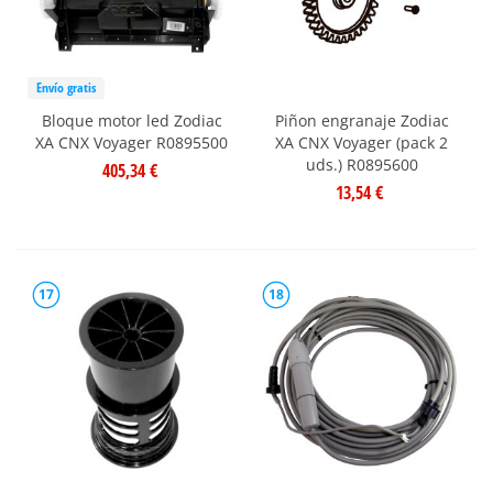
Envío gratis
Bloque motor led Zodiac
Piñon engranaje Zodiac
XA CNX Voyager R0895500
XA CNX Voyager (pack 2
uds.) R0895600
405,34 €
13,54 €
17
18