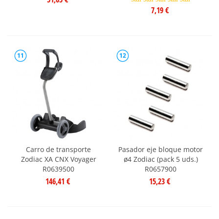
7,19 €
11
12
Carro de transporte
Pasador eje bloque motor
Zodiac XA CNX Voyager
ø4 Zodiac (pack 5 uds.)
R0639500
R0657900
146,41 €
15,23 €