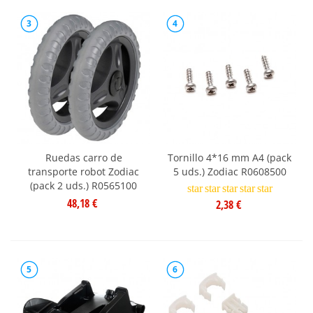
3
4
Ruedas carro de
Tornillo 4*16 mm A4 (pack
transporte robot Zodiac
5 uds.) Zodiac R0608500
(pack 2 uds.) R0565100
star
star
star
star
star
48,18 €
2,38 €
5
6