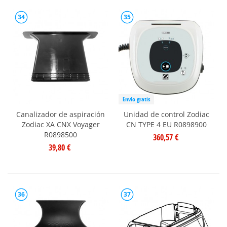
34
35
Envío gratis
Canalizador de aspiración
Unidad de control Zodiac
Zodiac XA CNX Voyager
CN TYPE 4 EU R0898900
R0898500
360,57 €
39,80 €
36
37