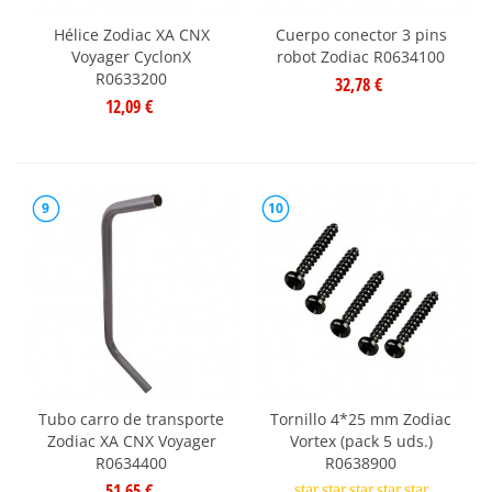
Hélice Zodiac XA CNX
Cuerpo conector 3 pins
Voyager CyclonX
robot Zodiac R0634100
R0633200
32,78 €
12,09 €
9
10
Tubo carro de transporte
Tornillo 4*25 mm Zodiac
Zodiac XA CNX Voyager
Vortex (pack 5 uds.)
R0634400
R0638900
51,65 €
star
star
star
star
star