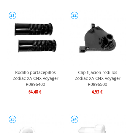
21
22
Rodillo portacepillos
Clip fijación rodillos
Zodiac XA CNX Voyager
Zodiac XA CNX Voyager
R0896400
R0896500
64,48 €
4,53 €
23
24