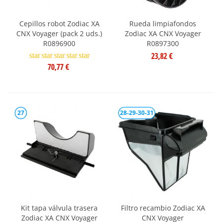
Cepillos robot Zodiac XA
Rueda limpiafondos
CNX Voyager (pack 2 uds.)
Zodiac XA CNX Voyager
R0896900
R0897300
23,82 €
star
star
star
star
star
70,77 €
27
28-29-30-31
Kit tapa válvula trasera
Filtro recambio Zodiac XA
Zodiac XA CNX Voyager
CNX Voyager