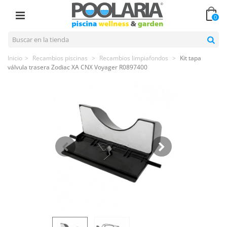
0
Inicio
>
Recambios piscinas
>
Recambios limpiafondos
>
Kit tapa
válvula trasera Zodiac XA CNX Voyager R0897400