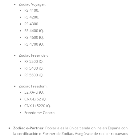
Zodiac Voyager:
RE 4100.
RE 4200.
RE 4300.
RE 4400 iQ.
RE 4600 iQ.
RE 4700 iQ.
Zodiac Freerider:
RF 5200 iQ.
RF 5400 iQ.
RF 5600 iQ.
Zodiac Freedom:
52 XA-Li iQ.
CNX-Li 52 iQ.
CNX-Li 5220 iQ.
Freedom+ Control.
Zodiac e-Partner
. Poolaria es la única tienda online en España con
la certificación e-Partner de Zodiac. Asegúrate de recibir repuestos