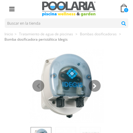
0
Inicio
>
Tratamiento de agua de piscinas
>
Bombas dosificadoras
>
Bomba dosificadora peristáltica Idegis