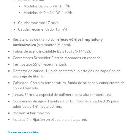
Modelos de 3 a 6 kW: 1 m³/h
Modelos de 9 a 24 kW: 4 m³/h
Caudal máximo: 17 m³/h
Caudal recomendado: 10 m³/h
Resistencias de titanio con
efecto vórtice limpiador y
anticorrosivo
(sin mantenimiento).
Tubos de acero inoxidable BS 316L (EN-14432).
Contactores Schneider Electric montados en cascada.
Termostato 55ºC (reset manual).
Detector de caudal. Hilo de contacto cubierto de una capa fina de
oro y eje de titanio.
Cableado. Con alta temperatura, funda de silicona y conductores de
cobre trenzado.
Juntas. Fórmula especial de polímero para alta temperatura.
Conexiones de agua. Hembra 1,5" BSP, con adaptador ABS para
tuberías de 1½" hasta 50 mm.
Presión: 4 bar máximo
Instalación. Fijación en el suelo o en la pared.
Documentación