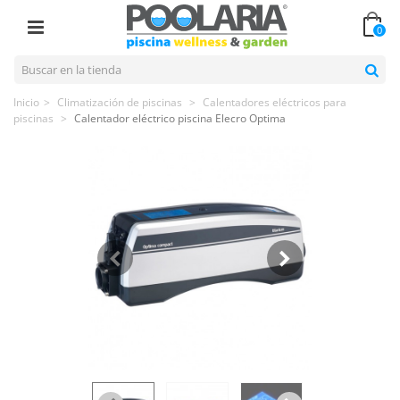
0
Inicio
>
Climatización de piscinas
>
Calentadores eléctricos para
piscinas
>
Calentador eléctrico piscina Elecro Optima