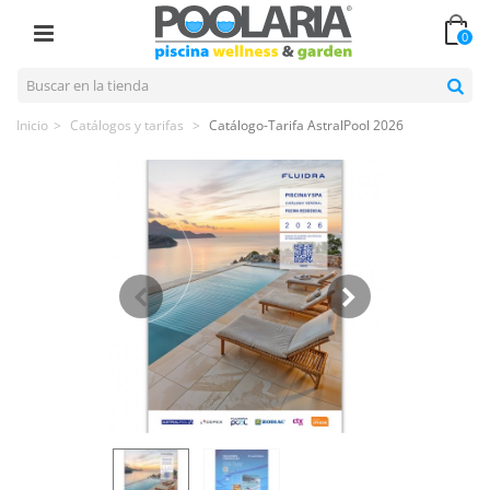
0
Inicio
>
Catálogos y tarifas
>
Catálogo-Tarifa AstralPool 2026