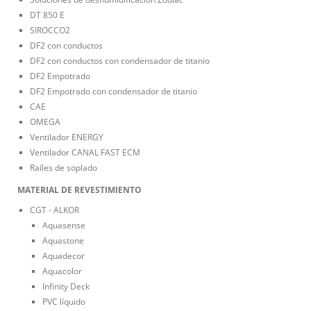
DT 850 E
SIROCCO2
DF2 con conductos
DF2 con conductos con condensador de titanio
DF2 Empotrado
DF2 Empotrado con condensador de titanio
CAE
OMEGA
Ventilador ENERGY
Ventilador CANAL FAST ECM
Raíles de soplado
MATERIAL DE REVESTIMIENTO
CGT - ALKOR
Aquasense
Aquastone
Aquadecor
Aquacolor
Infinity Deck
PVC líquido