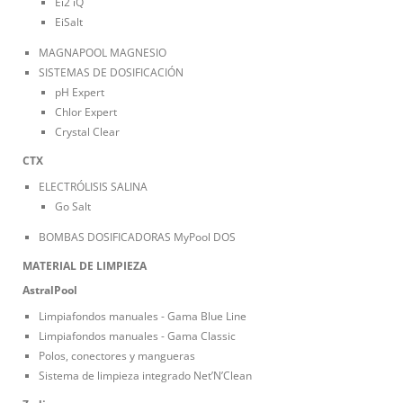
Ei2 iQ
EiSalt
MAGNAPOOL MAGNESIO
SISTEMAS DE DOSIFICACIÓN
pH Expert
Chlor Expert
Crystal Clear
CTX
ELECTRÓLISIS SALINA
Go Salt
BOMBAS DOSIFICADORAS MyPool DOS
MATERIAL DE LIMPIEZA
AstralPool
Limpiafondos manuales - Gama Blue Line
Limpiafondos manuales - Gama Classic
Polos, conectores y mangueras
Sistema de limpieza integrado Net’N’Clean