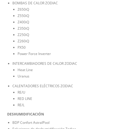
BOMBAS DE CALOR ZODIAC
Z650iQ
Z550iQ
Z400iQ
Z350iQ
Z250iQ
Z260iQ
PX50
Power Force Inverter
INTERCAMBIADORES DE CALOR ZODIAC
Heat Line
Uranus
CALENTADORES ELÉCTRICOS ZODIAC
RE/U
RED LINE
RE/L
DESHUMIDIFICACIÓN
BDP Confort AstralPool
Soluciones de deshumidificación Zodiac