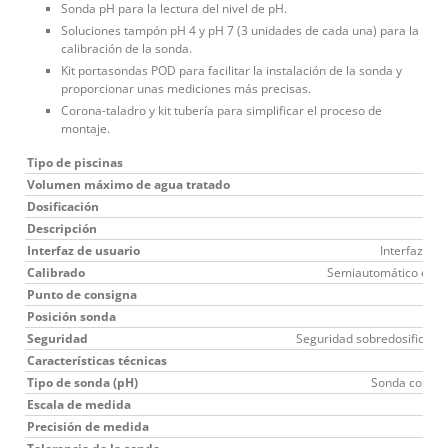
Sonda pH para la lectura del nivel de pH.
Soluciones tampón pH 4 y pH 7 (3 unidades de cada una) para la
calibración de la sonda.
Kit portasondas POD para facilitar la instalación de la sonda y
proporcionar unas mediciones más precisas.
Corona-taladro y kit tubería para simplificar el proceso de
montaje.
Tipo de piscinas
Volumen máximo de agua tratado
Dosificación
Descripción
Interfaz de usuario
Interfaz del
Calibrado
Semiautomático en 2 
Punto de consigna
Posición sonda
Ve
Seguridad
Seguridad sobredosificació
Características técnicas
Tipo de sonda (pH)
Sonda combina
Escala de medida
Precisión de medida