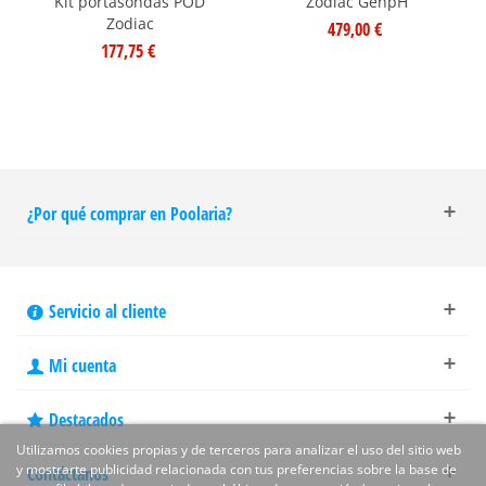
Kit portasondas POD
Zodiac GenpH
Zodiac
479,00 €
177,75 €
¿Por qué comprar en Poolaria?
Servicio al cliente
Mi cuenta
Destacados
Utilizamos cookies propias y de terceros para analizar el uso del sitio web
y mostrarte publicidad relacionada con tus preferencias sobre la base de
Contáctanos