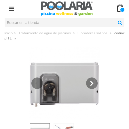
0
Inicio
>
Tratamiento de agua de piscinas
>
Cloradores salinos
>
Zodiac
pH Link