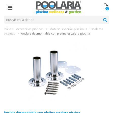
0
Inicio
>
Accesorios piscinas
>
Material exterior piscina
>
Escaleras
piscinas
>
Anclaje desmontable con pletina escalera piscina
Anclaje desmontable con pletina escalera piscina