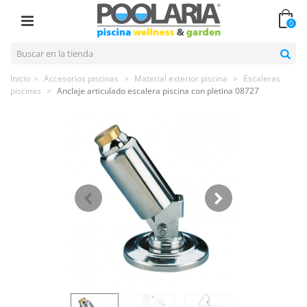
0
Inicio
>
Accesorios piscinas
>
Material exterior piscina
>
Escaleras
piscinas
>
Anclaje articulado escalera piscina con pletina 08727