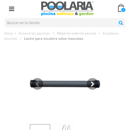
0
Inicio
>
Accesorios piscinas
>
Material exterior piscina
>
Escaleras
piscinas
>
Lastre para escalera salva mascotas