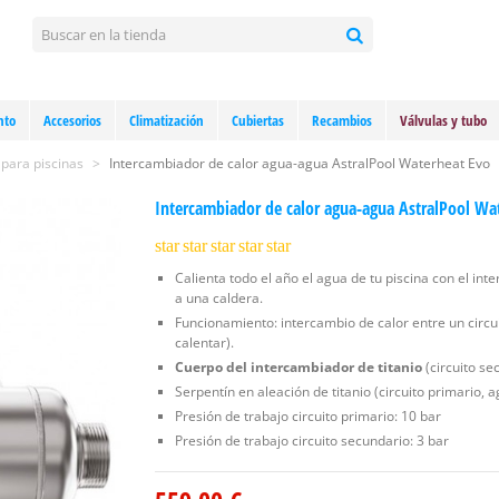
nto
Accesorios
Climatización
Cubiertas
Recambios
Válvulas y tubo
 para piscinas
>
Intercambiador de calor agua-agua AstralPool Waterheat Evo
Intercambiador de calor agua-agua AstralPool Wa
star
star
star
star
star
Calienta todo el año el agua de tu piscina con el i
a una caldera.
Funcionamiento: intercambio de calor entre un circuit
calentar).
Cuerpo del intercambiador de titanio
(circuito se
Serpentín en aleación de titanio (circuito primario, a
Presión de trabajo circuito primario: 10 bar
Presión de trabajo circuito secundario: 3 bar