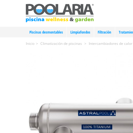
Piscinas desmontables
Limpiafondos
Filtración
Tratamie
Inicio
>
Climatización de piscinas
>
Intercambiadores de calor