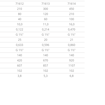
71612
71613
71614
210
300
450
80
120
210
40
60
100
10,0
11,0
16,0
0,122
0,214
0,470
G 1½"
G 1½"
G 1½"
25
20
21
0,633
0,596
0,860
G 1½"
G 1½"
G 1½"
140
140
140
420
670
920
607
857
1107
102
102
102
3,8
5,3
6,8