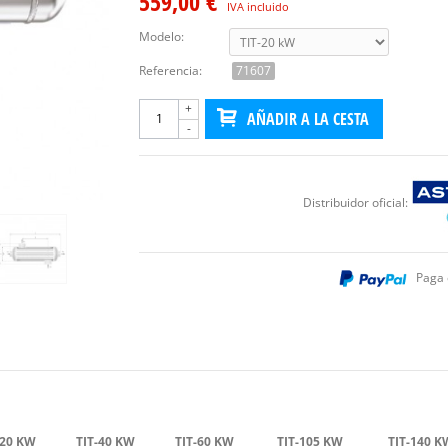
559,00 €
IVA incluido
Modelo:
Referencia:
71607
+
AÑADIR A LA CESTA
-
Distribuidor oficial:
Paga 
-20 KW
TIT-40 KW
TIT-60 KW
TIT-105 KW
TIT-140 K