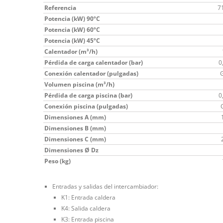
Referencia
7
Potencia (kW) 90ºC
Potencia (kW) 60ºC
Potencia (kW) 45ºC
Calentador (m³/h)
Pérdida de carga calentador (bar)
0
Conexión calentador (pulgadas)
G
Volumen piscina (m³/h)
Pérdida de carga piscina (bar)
0
Conexión piscina (pulgadas)
Dimensiones A (mm)
Dimensiones B (mm)
Dimensiones C (mm)
Dimensiones Ø Dz
Peso (kg)
Entradas y salidas del intercambiador:
K1: Entrada caldera
K4: Salida caldera
K3: Entrada piscina