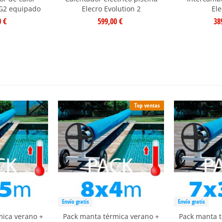
 G2 equipado
Elecro Evolution 2
Ele
0 €
599,00 €
38
Top ventas
Envío gratis
Envío gratis
mica verano +
Pack manta térmica verano +
Pack manta t