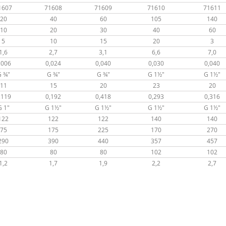
1607
71608
71609
71610
71611
20
40
60
105
140
10
20
30
40
60
5
10
15
20
3
1,6
2,7
3,1
6,6
7,0
,006
0,024
0,040
0,030
0,040
 ¾"
G ¾"
G ¾"
G 1½"
G 1½"
11
15
20
23
20
,119
0,192
0,418
0,293
0,316
G 1"
G 1½"
G 1½"
G 1½"
G 1½"
122
122
122
140
140
75
175
225
170
270
290
390
440
357
457
80
80
80
102
102
1,2
1,7
1,9
2,2
2,7