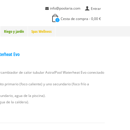
info@poolaria.com
Entrar
Cesta de compra
-
0,00 €
0
Riego y jardín
Spas Wellness
terheat Evo
ntercambiador de calor tubular AstralPool Waterheat Evo conectado
o primario (foco caliente) y uno secundario (foco frío a
cundario, agua de la piscina).
gua de la caldera).