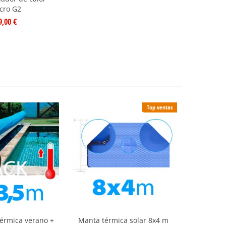
cro G2
9,00 €
Top ventas
érmica verano +
Manta térmica solar 8x4 m