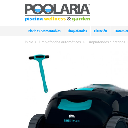
Piscinas desmontables
Limpiafondos
Filtración
Tratamie
Inicio
>
Limpiafondos automáticos
>
Limpiafondos eléctricos