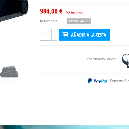
984,00 €
IVA incluido
Referencia:
99998140-EU
+
AÑADIR A LA CESTA
-
Distribuidor oficial:
Paga en 3 p