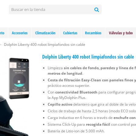
nto
Accesorios
Climatización
Cubiertas
Recambios
Válvulas y tubo
>
Dolphin Liberty 400 robot limpiafondos sin cable
Dolphin Liberty 400 robot limpiafondos sin cable
Limpieza
sin cables de fondo, paredes y línea de 
metros de longitud
.
Cesta de filtración Easy-Clean con paneles finos 
práctico acceso superior.
Con
conectividad Bluetooth
para configurar progr
la App MyDolphin Plus.
Cepillo activo
delantero que gira al doble de la velo
Ciclos de trabajo de hasta 2,5 horas (modo ECO solo
Carga inductiva en 6 horas a través de
enchufe con
Sistema Click-Up para
recogida fácil
con control por
Batería de Litio-ion de 5.000 mAh.