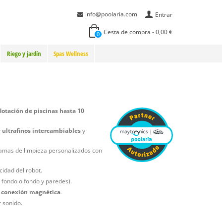
info@poolaria.com
Entrar
Cesta de compra
-
0,00 €
0
Riego y jardín
Spas Wellness
flotación de piscinas hasta 10
y ultrafinos intercambiables
y
amas de limpieza personalizados con
cidad del robot.
 fondo o fondo y paredes).
 conexión magnética
.
 sonido.