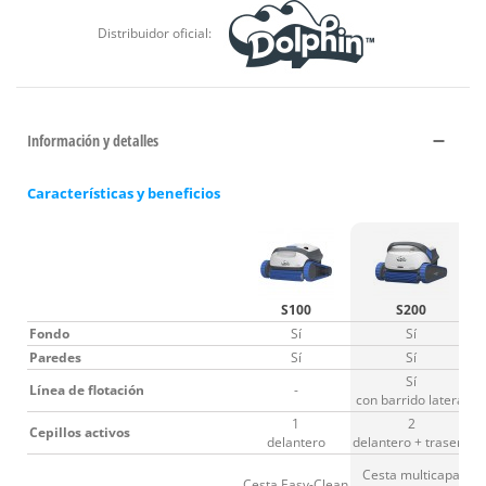
Distribuidor oficial:
Información y detalles
Características y beneficios
S100
S200
Fondo
Sí
Sí
Paredes
Sí
Sí
Sí
Línea de flotación
-
con barrido lateral
1
2
Cepillos activos
delantero
delantero + trasero
Cesta multicapa
Cesta Easy-Clean