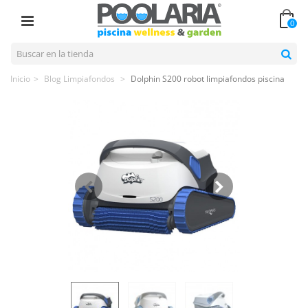
0
Inicio
>
Blog Limpiafondos
>
Dolphin S200 robot limpiafondos piscina