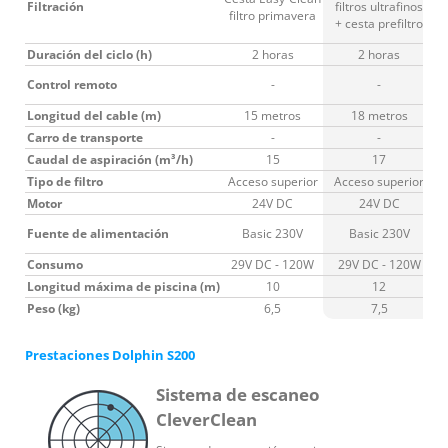
Filtración
filtros ultrafinos
filtro primavera
+ cesta prefiltro
Duración del ciclo (h)
2 horas
2 horas
Control remoto
-
-
(
Longitud del cable (m)
15 metros
18 metros
Carro de transporte
-
-
Caudal de aspiración (m³/h)
15
17
Tipo de filtro
Acceso superior
Acceso superior
Motor
24V DC
24V DC
Fuente de alimentación
Basic 230V
Basic 230V
Consumo
29V DC - 120W
29V DC - 120W
Longitud máxima de piscina (m)
10
12
Peso (kg)
6,5
7,5
Prestaciones Dolphin S200
Sistema de escaneo
CleverClean