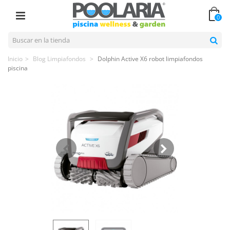
0
Inicio
>
Blog Limpiafondos
>
Dolphin Active X6 robot limpiafondos
piscina