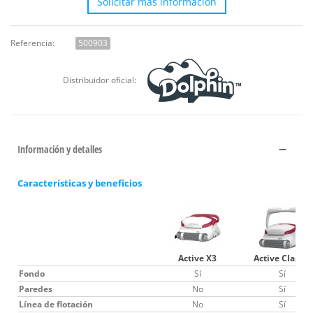
Solicitar más información
Referencia:
500903
Distribuidor oficial:
Información y detalles
Características y beneficios
Active X3
Active Classic
Fondo
Sí
Sí
Paredes
No
Sí
Línea de flotación
No
Sí