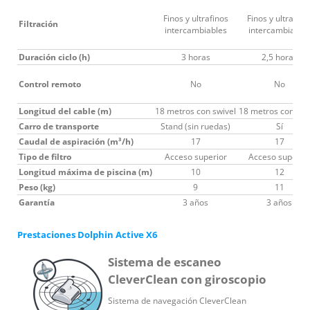
Finos y ultrafinos
Finos y ultrafino
Filtración
intercambiables
intercambiable
Duración ciclo (h)
3 horas
2,5 horas
Control remoto
No
No
Longitud del cable (m)
18 metros con swivel
18 metros con swi
Carro de transporte
Stand (sin ruedas)
Sí
Caudal de aspiración (m³/h)
17
17
Tipo de filtro
Acceso superior
Acceso superio
Longitud máxima de piscina (m)
10
12
Peso (kg)
9
11
Garantía
3 años
3 años
Prestaciones Dolphin Active X6
Sistema de escaneo
CleverClean con giroscopio
Sistema de navegación CleverClean