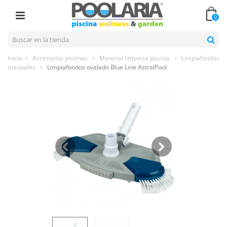
0
Inicio
>
Accesorios piscinas
>
Material limpieza piscina
>
Limpiafondos
manuales
>
Limpiafondos ovalado Blue Line AstralPool