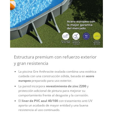
Estructura premium con refuerzo exterior
y gran resistencia
La piscina Gre Anthracite ovalada combina una estética
cuidada con una construcción sólida, basada en
acero
europeo
preparado para uso exterior.
La pared incorpora
revestimiento de zinc Z200
y
protección adicional de pintura para mejorar su
comportamiento frente al desgaste y la corrosión.
El
liner de PVC azul 40/100
con tratamiento anti-UV
aporta un acabado de mayor entidad y una buena
resistencia al uso continuado.