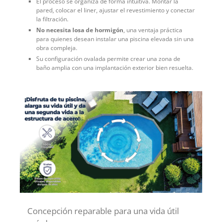
El proceso se organiza de forma intuitiva. Montar la
pared, colocar el liner, ajustar el revestimiento y conectar
la filtración.
No necesita losa de hormigón
, una ventaja práctica
para quienes desean instalar una piscina elevada sin una
obra compleja.
Su configuración ovalada permite crear una zona de
baño amplia con una implantación exterior bien resuelta.
Concepción reparable para una vida útil