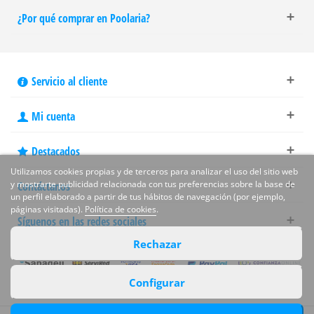
¿Por qué comprar en Poolaria?
Servicio al cliente
Mi cuenta
Destacados
Utilizamos cookies propias y de terceros para analizar el uso del sitio web
y mostrarte publicidad relacionada con tus preferencias sobre la base de
Contáctanos
un perfil elaborado a partir de tus hábitos de navegación (por ejemplo,
páginas visitadas).
Política de cookies
.
Síguenos en las redes sociales
Rechazar
Configurar