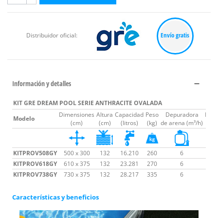
Envío gratis
Distribuidor oficial:
Información y detalles
KIT GRE DREAM POOL SERIE ANTHRACITE OVALADA
Dimensiones
Altura
Capacidad
Peso
Depuradora
Espa
Modelo
(cm)
(cm)
(litros)
(kg)
de arena (m³/h)
KITPROV508GY
500 x 300
132
16.210
260
6
KITPROV618GY
610 x 375
132
23.281
270
6
KITPROV738GY
730 x 375
132
28.217
335
6
Características y beneficios