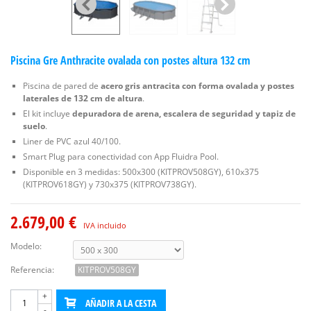
Piscina Gre Anthracite ovalada con postes altura 132 cm
Piscina de pared de
acero gris antracita con forma ovalada y postes
laterales de 132 cm de altura
.
El kit incluye
depuradora de arena, escalera de seguridad y tapiz de
suelo
.
Liner de PVC azul 40/100.
Smart Plug para conectividad con App Fluidra Pool.
Disponible en 3 medidas: 500x300 (KITPROV508GY), 610x375
(KITPROV618GY) y 730x375 (KITPROV738GY).
2.679,00 €
IVA incluido
Modelo:
Referencia:
KITPROV508GY
+
AÑADIR A LA CESTA
-