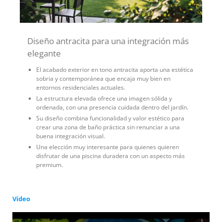
Diseño antracita para una integración más
elegante
El acabado exterior en tono antracita aporta una estética
sobria y contemporánea que encaja muy bien en
entornos residenciales actuales.
La estructura elevada ofrece una imagen sólida y
ordenada, con una presencia cuidada dentro del jardín.
Su diseño combina funcionalidad y valor estético para
crear una zona de baño práctica sin renunciar a una
buena integración visual.
Una elección muy interesante para quienes quieren
disfrutar de una piscina duradera con un aspecto más
premium.
Vídeo