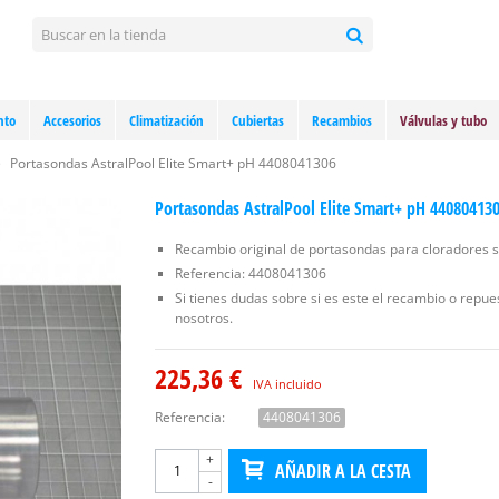
nto
Accesorios
Climatización
Cubiertas
Recambios
Válvulas y tubo
>
Portasondas AstralPool Elite Smart+ pH 4408041306
Portasondas AstralPool Elite Smart+ pH 44080413
Recambio original de portasondas para cloradores sa
Referencia: 4408041306
Si tienes dudas sobre si es este el recambio o repue
nosotros.
225,36 €
IVA incluido
Referencia:
4408041306
+
AÑADIR A LA CESTA
-