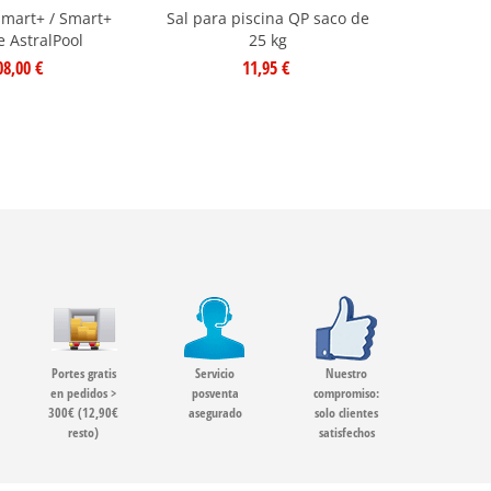
Smart+ / Smart+
Sal para piscina QP saco de
Cuerpo cél
te AstralPool
25 kg
Smart y
4
08,00 €
11,95 €
star
s
Portes gratis
Servicio
Nuestro
en pedidos >
posventa
compromiso:
300€ (12,90€
asegurado
solo clientes
resto)
satisfechos