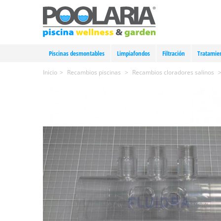
Piscinas desmontables
Limpiafondos
Filtración
Tratamie
Inicio
>
Recambios piscinas
>
Recambios cloradores salinos