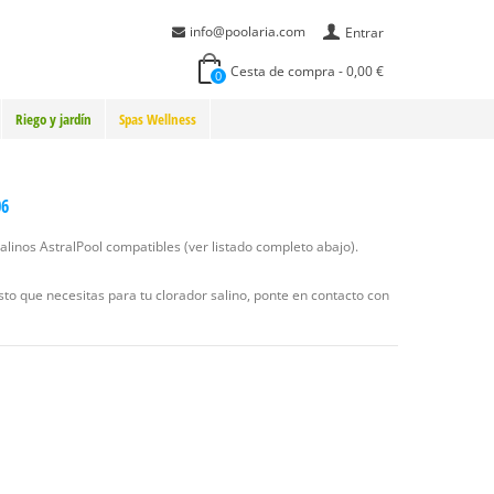
info@poolaria.com
Entrar
Cesta de compra
-
0,00 €
0
Riego y jardín
Spas Wellness
06
linos AstralPool compatibles (ver listado completo abajo).
sto que necesitas para tu clorador salino, ponte en contacto con