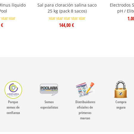
inus líquido
Sal para cloración salina saco
Electrodos 
Pool
25 kg (pack 8 sacos)
pH / Eli
1.0
r
star
star
star
star
star
star
star
 €
144,00 €
Porque
Somos
Distribuidores
Compra
somos de
especialistas
oficiales de
segura
confianza
primeras
marcas