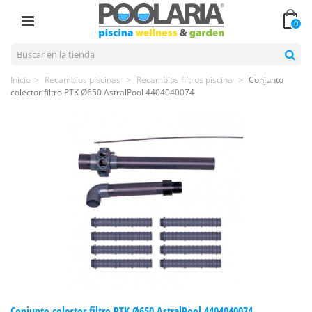
0
Inicio
>
Recambios piscinas
>
Recambios filtros piscina
>
Conjunto
colector filtro PTK Ø650 AstralPool 4404040074
Conjunto colector filtro PTK Ø650 AstralPool 4404040074