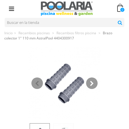
0
Inicio
>
Recambios piscinas
>
Recambios filtros piscina
>
Brazo
colector 1" 110 mm AstralPool 4404300917